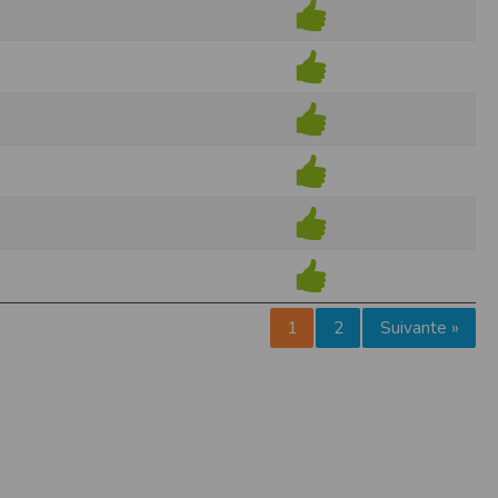
pr.xml
 avant qu’elles ne transitent sur le réseau.
n utilisant les dernières technologies de
i n’est pas accessible depuis l’extérieur.
ience sur notre site peut en être affectée
ossibilité d'accéder à certaines pages ou
te de la finalité des cookies.
1
2
Suivante »