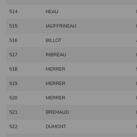
de réponse ou de qualité. Il n’est prévu auc
514
NEAU
La responsabilité de l’éditeur ne saurait êtr
515
JAUFFRINEAU
Par ailleurs, l’EDITEUR peut être amené à in
reconnaît et accepte que l’EDITEUR ne soit 
516
BILLOT
Modification des conditions d’util
L’EDITEUR se réserve la possibilité de modi
517
RIBREAU
et/ou de son exploitation.
Règles d'usage d'Internet
518
MERRER
L’utilisateur déclare accepter les caractéris
L’EDITEUR n’assume aucune responsabilité su
519
MERRER
caractéristiques des données qui pourraient 
L’utilisateur reconnaît que les données ci
information jugée par l’utilisateur de nature 
520
MERRER
L’utilisateur reconnaît que les données cir
L’utilisateur est seul responsable de l’usage
521
BREMAUD
L’utilisateur reconnaît que l’EDITEUR ne di
L'éditeur informe que les utilisateurs du si
L'éditeur informe que les utilisateurs du
522
DUMONT
calendrier du site.