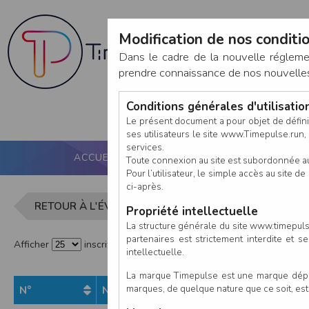
Modification de nos conditio
Dans le cadre de la nouvelle réglem
prendre connaissance de nos nouvelles c
Conditions générales d'utilisati
Le présent document a pour objet de défini
ses utilisateurs le site www.Timepulse.run, e
services.
ACCUEIL
PUCE ACTIVE
NOS SERVICES
Toute connexion au site est subordonnée a
Pour l’utilisateur, le simple accès au site
ci-après.
Liste des i
RETOUR À L'ÉVÈNEMENT
Propriété intellectuelle
La structure générale du site www.timepulse
partenaires est strictement interdite et 
Afficher
inscrits par page
intellectuelle.
La marque Timepulse est une marque déposé
marques, de quelque nature que ce soit, es
N°
Nom