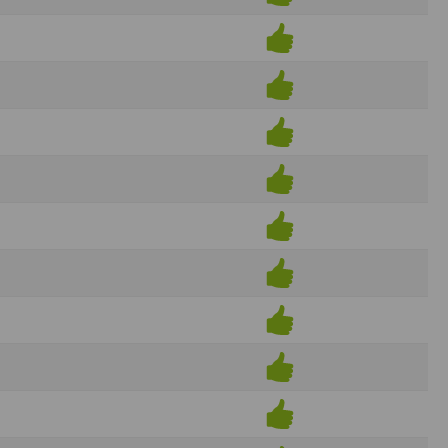
ens électronique ou téléphonique.
rvices.
e tout sans droit à indemnités. L’utilisateur
uler pour l’utilisateur ou tout tiers.
n afin de les adapter aux évolutions du site
elque forme que ce soit sur la nature et les
ements éventuels. La communication de toute
otégées par un droit de propriété.
sur Internet
e l'éditeur
t à participer à des épreuves inscrites au