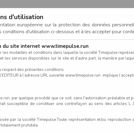
ns d'utilisation
entation européenne sur la protection des données personnel
onditions d'utilisation ci-dessous et à les accepter pour conti
on du site internet www.timepulse.run
CONNEXION
r les modalités et conditions dans laquelle la société Timepulse représ
t les services disponibles sur le site et d’autre part, la manière par laquel
CALENDRIER
RÉSULTATS
INSCRIPTION EN LIGNE
CO
u respect des présentes conditions.
 de l’EDITEUR à l’adresse URL suivante www.timepulse.run implique l’accep
nscrits - 10 km Virtuel Marche
.run, par quelque procédé que ce soit, sans l'autorisation préalable et 
serait susceptible de constituer une contrefaçon au sens des articles L
Colonne
e par la société Timepulse.Toute représentation et/ou reproduction et/
t totalement prohibée.
Prénom
Club/Asso.