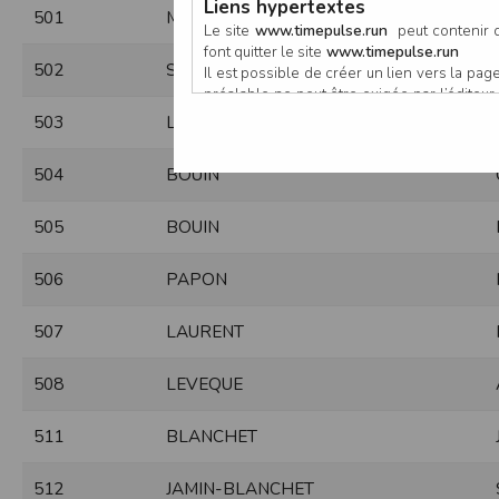
Liens hypertextes
501
MARSOLLIER
Le site
www.timepulse.run
peut contenir d
font quitter le site
www.timepulse.run
502
SAVARIEAU
Il est possible de créer un lien vers la p
préalable ne peut être exigée par l’éditeur à
nouvelle fenêtre du navigateur. Cependant
503
LARDIERE
www.timepulse.run
504
BOUIN
Responsabilité de l’éditeur
Les informations et/ou documents figurant s
Toutefois, ces informations et/ou document
505
BOUIN
L’EDITEUR se réserve le droit de les corrig
Il est fortement recommandé de vérifier l’ex
506
PAPON
Les informations et/ou documents disponib
particulier, ils peuvent avoir fait l’objet d
L’utilisation des informations et/ou docume
507
LAURENT
conséquences pouvant en découler, sans que
L’EDITEUR ne pourra en aucun cas être ten
508
LEVEQUE
informations et/ou documents disponibles su
Accès au site
511
BLANCHET
L’éditeur s’efforce de permettre l’accès au
sous réserve des éventuelles pannes et int
512
JAMIN-BLANCHET
Par conséquent, l’EDITEUR ne peut garantir