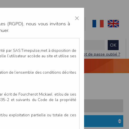
×
les (RGPD), nous vous invitons à
nuer.
enté par SAS Timepulse,met à disposition de
Mot de passe oublié ?
le l’utilisateur accède au site et utilise ses
NTACTEZ-NOUS
DEVIS
VIDÉO LIVE
tation de l’ensemble des conditions décrites
10 km Virtuel Marche
par écrit de Fourcherot Mickael et/ou de ses
 335-2 et suivants du Code de la propriété
s:
Pays
Club
ou exploitation partielle ou totale de ces
Etat du dossier