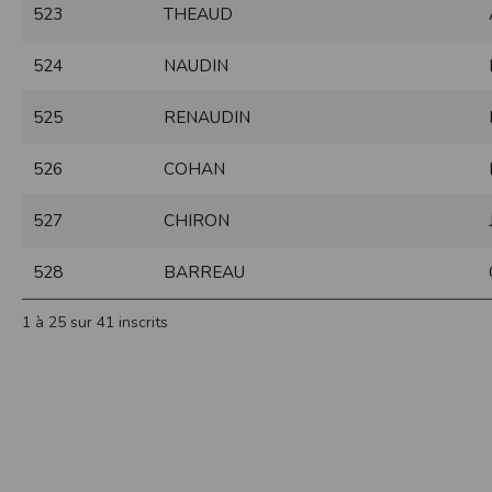
523
THEAUD
Sécurisation des données
Les données sont hébergées par l'héberge
524
NAUDIN
Toutes les communications entre votre navig
Par ailleurs, les mots de passe ne sont 
525
RENAUDIN
sécurisation des mots de passe. Enfin, les c
Paramétrer votre navigateur int
526
COHAN
Vous pouvez à tout moment choisir de désa
comme par exemple et sans être exhaustif
527
CHIRON
encore la perte de vos préférences sur cer
Afin de gérer les cookies au plus près de v
528
BARREAU
Internet Explorer
Dans Internet Explorer, cliquez sur le bout
1 à 25 sur 41 inscrits
Sous l'onglet
Général
, sous
Historique de n
Cliquez sur le bouton
Afficher les fichiers
.
Firefox
Allez dans l'onglet
Outils du navigateur
puis
Dans la fenêtre qui s'affiche, choisissez
Vie
Safari