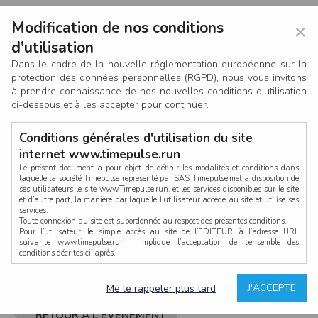
Modification de nos conditions
×
d'utilisation
Dans le cadre de la nouvelle réglementation européenne sur la
protection des données personnelles (RGPD), nous vous invitons
à prendre connaissance de nos nouvelles conditions d'utilisation
ci-dessous et à les accepter pour continuer.
Conditions générales d'utilisation du site
internet www.timepulse.run
Le présent document a pour objet de définir les modalités et conditions dans
laquelle la société Timepulse représenté par SAS Timepulse,met à disposition de
ses utilisateurs le site www.Timepulse.run, et les services disponibles sur le site
CONNEXION
et d’autre part, la manière par laquelle l’utilisateur accède au site et utilise ses
services.
Toute connexion au site est subordonnée au respect des présentes conditions.
Pour l’utilisateur, le simple accès au site de l’EDITEUR à l’adresse URL
suivante www.timepulse.run implique l’acceptation de l’ensemble des
conditions décrites ci-après.
Propriété intellectuelle
Mot de passe oublié ?
J'ACCEPTE
Me le rappeler plus tard
La structure générale du site www.timepulse.run, par quelque procédé que ce
soit, sans l'autorisation préalable et par écrit de Fourcherot Mickael et/ou de ses
partenaires est strictement interdite et serait susceptible de constituer une
RETOUR À L'ÉVÈNEMENT