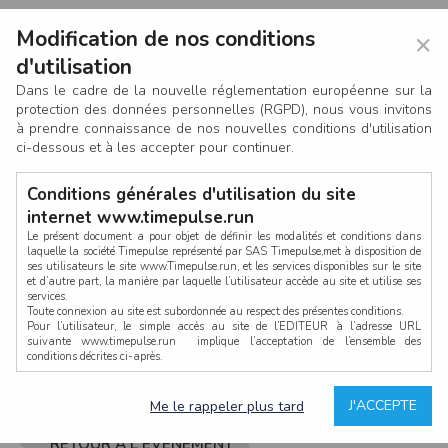
Modification de nos conditions
×
d'utilisation
Dans le cadre de la nouvelle réglementation européenne sur la
protection des données personnelles (RGPD), nous vous invitons
à prendre connaissance de nos nouvelles conditions d'utilisation
ci-dessous et à les accepter pour continuer.
Conditions générales d'utilisation du site
internet www.timepulse.run
Le présent document a pour objet de définir les modalités et conditions dans
laquelle la société Timepulse représenté par SAS Timepulse,met à disposition de
ses utilisateurs le site www.Timepulse.run, et les services disponibles sur le site
CONNEXION
et d’autre part, la manière par laquelle l’utilisateur accède au site et utilise ses
services.
Toute connexion au site est subordonnée au respect des présentes conditions.
Pour l’utilisateur, le simple accès au site de l’EDITEUR à l’adresse URL
suivante www.timepulse.run implique l’acceptation de l’ensemble des
conditions décrites ci-après.
Propriété intellectuelle
Mot de passe oublié ?
J'ACCEPTE
Me le rappeler plus tard
La structure générale du site www.timepulse.run, par quelque procédé que ce
soit, sans l'autorisation préalable et par écrit de Fourcherot Mickael et/ou de ses
partenaires est strictement interdite et serait susceptible de constituer une
RETOUR À L'ÉVÈNEMENT