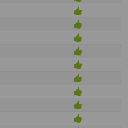
ens électronique ou téléphonique.
rvices.
e tout sans droit à indemnités. L’utilisateur
uler pour l’utilisateur ou tout tiers.
n afin de les adapter aux évolutions du site
elque forme que ce soit sur la nature et les
ements éventuels. La communication de toute
otégées par un droit de propriété.
sur Internet
e l'éditeur
t à participer à des épreuves inscrites au