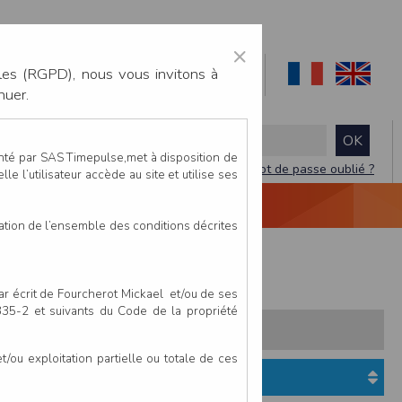
×
les (RGPD), nous vous invitons à
nuer.
enté par SAS Timepulse,met à disposition de
Mot de passe oublié ?
le l’utilisateur accède au site et utilise ses
NTACTEZ-NOUS
DEVIS
VIDÉO LIVE
tation de l’ensemble des conditions décrites
par écrit de Fourcherot Mickael et/ou de ses
 335-2 et suivants du Code de la propriété
s:
Pays
Club
ou exploitation partielle ou totale de ces
Etat du dossier