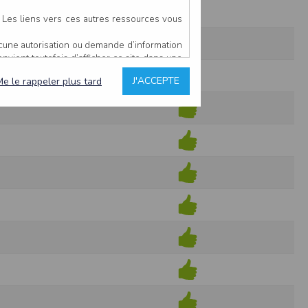
. Les liens vers ces autres ressources vous
ucune autorisation ou demande d’information
convient toutefois d’afficher ce site dans une
u’il estime non conforme à l’objet du site
J'ACCEPTE
Me le rappeler plus tard
es comme étant fiables.
rs typographiques.
n sur ce site.
ent avoir fait l’objet de mises à jour. En
teur en prend connaissance.
de l’utilisateur, qui assume la totalité des
ernier.
e l’interprétation ou de l’utilisation des
 événement hors du contrôle de l’EDITEUR, et
des services.
sions et des performances en terme de temps