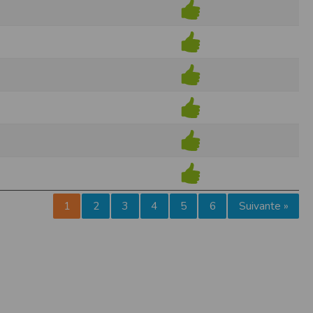
pr.xml
 avant qu’elles ne transitent sur le réseau.
n utilisant les dernières technologies de
i n’est pas accessible depuis l’extérieur.
ience sur notre site peut en être affectée
ossibilité d'accéder à certaines pages ou
te de la finalité des cookies.
1
2
3
4
5
6
Suivante »