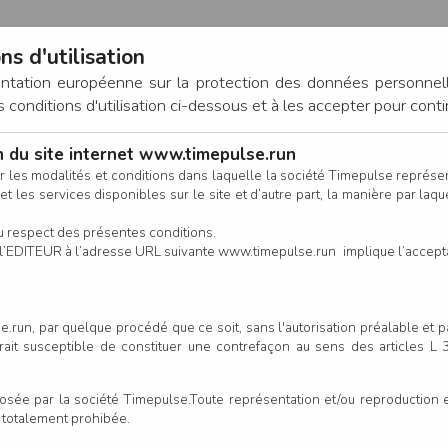
ns d'utilisation
entation européenne sur la protection des données personnel
onditions d'utilisation ci-dessous et à les accepter pour conti
on du site internet www.timepulse.run
CONNEXION
r les modalités et conditions dans laquelle la société Timepulse représ
t les services disponibles sur le site et d’autre part, la manière par laquel
CALENDRIER
RÉSULTATS
INSCRIPTION EN LIGNE
CO
u respect des présentes conditions.
 de l’EDITEUR à l’adresse URL suivante www.timepulse.run implique l’accep
scrits - La Traversière
La Traversière
.run, par quelque procédé que ce soit, sans l'autorisation préalable et 
serait susceptible de constituer une contrefaçon au sens des articles L
Colonne
e par la société Timepulse.Toute représentation et/ou reproduction et/
t totalement prohibée.
Club/Asso.