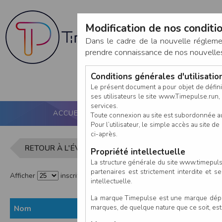
Modification de nos conditio
Dans le cadre de la nouvelle réglem
prendre connaissance de nos nouvelles c
Conditions générales d'utilisati
Le présent document a pour objet de défini
ses utilisateurs le site www.Timepulse.run, e
services.
ACCUEIL
PUCE ACTIVE
NOS SERVICES
Toute connexion au site est subordonnée a
Pour l’utilisateur, le simple accès au site
ci-après.
Liste des in
RETOUR À L'ÉVÈNEMENT
Propriété intellectuelle
La structure générale du site www.timepulse
partenaires est strictement interdite et 
Afficher
inscrits par page
intellectuelle.
La marque Timepulse est une marque déposé
marques, de quelque nature que ce soit, es
Nom
Prénom