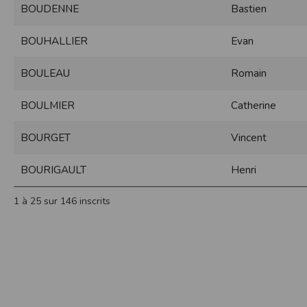
BOUDENNE
Bastien
Sécurisation des données
Les données sont hébergées par l'héberge
BOUHALLIER
Evan
Toutes les communications entre votre navig
Par ailleurs, les mots de passe ne sont 
BOULEAU
Romain
sécurisation des mots de passe. Enfin, les c
Paramétrer votre navigateur int
BOULMIER
Catherine
Vous pouvez à tout moment choisir de désa
comme par exemple et sans être exhaustif
BOURGET
Vincent
encore la perte de vos préférences sur cer
Afin de gérer les cookies au plus près de v
BOURIGAULT
Henri
Internet Explorer
Dans Internet Explorer, cliquez sur le bout
1 à 25 sur 146 inscrits
Sous l'onglet
Général
, sous
Historique de n
Cliquez sur le bouton
Afficher les fichiers
.
Firefox
Allez dans l'onglet
Outils du navigateur
puis
Dans la fenêtre qui s'affiche, choisissez
Vie
Safari