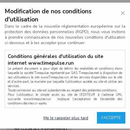
Modification de nos conditions
×
d'utilisation
Dans le cadre de la nouvelle réglementation européenne sur la
protection des données personnelles (RGPD), nous vous invitons
à prendre connaissance de nos nouvelles conditions d'utilisation
ci-dessous et à les accepter pour continuer.
Conditions générales d'utilisation du site
internet www.timepulse.run
Le présent document a pour objet de définir les modalités et conditions dans
laquelle la société Timepulse représenté par SAS Timepulse,met à disposition de
ses utilisateurs le site www.Timepulse.run, et les services disponibles sur le site
CONNEXION
et d’autre part, la manière par laquelle l’utilisateur accède au site et utilise ses
services.
Toute connexion au site est subordonnée au respect des présentes conditions.
Pour l’utilisateur, le simple accès au site de l’EDITEUR à l’adresse URL
suivante www.timepulse.run implique l’acceptation de l’ensemble des
conditions décrites ci-après.
Propriété intellectuelle
Mot de passe oublié ?
J'ACCEPTE
Me le rappeler plus tard
La structure générale du site www.timepulse.run, par quelque procédé que ce
soit, sans l'autorisation préalable et par écrit de Fourcherot Mickael et/ou de ses
partenaires est strictement interdite et serait susceptible de constituer une
RETOUR À L'ÉVÈNEMENT