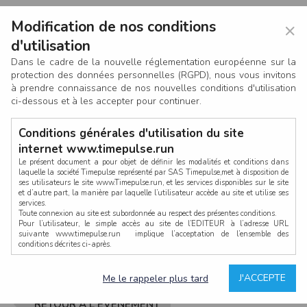
Modification de nos conditions
×
d'utilisation
Dans le cadre de la nouvelle réglementation européenne sur la
protection des données personnelles (RGPD), nous vous invitons
à prendre connaissance de nos nouvelles conditions d'utilisation
ci-dessous et à les accepter pour continuer.
Conditions générales d'utilisation du site
internet www.timepulse.run
Le présent document a pour objet de définir les modalités et conditions dans
laquelle la société Timepulse représenté par SAS Timepulse,met à disposition de
ses utilisateurs le site www.Timepulse.run, et les services disponibles sur le site
CONNEXION
et d’autre part, la manière par laquelle l’utilisateur accède au site et utilise ses
services.
Toute connexion au site est subordonnée au respect des présentes conditions.
Pour l’utilisateur, le simple accès au site de l’EDITEUR à l’adresse URL
suivante www.timepulse.run implique l’acceptation de l’ensemble des
conditions décrites ci-après.
Propriété intellectuelle
Mot de passe oublié ?
J'ACCEPTE
Me le rappeler plus tard
La structure générale du site www.timepulse.run, par quelque procédé que ce
soit, sans l'autorisation préalable et par écrit de Fourcherot Mickael et/ou de ses
partenaires est strictement interdite et serait susceptible de constituer une
RETOUR À L'ÉVÈNEMENT