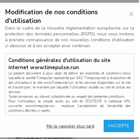
Modification de nos conditions
×
d'utilisation
Dans le cadre de la nouvelle réglementation européenne sur la
protection des données personnelles (RGPD), nous vous invitons
à prendre connaissance de nos nouvelles conditions d'utilisation
ci-dessous et à les accepter pour continuer.
Conditions générales d'utilisation du site
internet www.timepulse.run
Le présent document a pour objet de définir les modalités et conditions dans
laquelle la société Timepulse représenté par SAS Timepulse,met à disposition de
ses utilisateurs le site www.Timepulse.run, et les services disponibles sur le site
CONNEXION
et d’autre part, la manière par laquelle l’utilisateur accède au site et utilise ses
services.
Toute connexion au site est subordonnée au respect des présentes conditions.
Pour l’utilisateur, le simple accès au site de l’EDITEUR à l’adresse URL
suivante www.timepulse.run implique l’acceptation de l’ensemble des
conditions décrites ci-après.
Propriété intellectuelle
Mot de passe oublié ?
J'ACCEPTE
Me le rappeler plus tard
La structure générale du site www.timepulse.run, par quelque procédé que ce
soit, sans l'autorisation préalable et par écrit de Fourcherot Mickael et/ou de ses
partenaires est strictement interdite et serait susceptible de constituer une
RETOUR À L'ÉVÈNEMENT