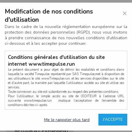
Modification de nos conditions
×
d'utilisation
Dans le cadre de la nouvelle réglementation européenne sur la
protection des données personnelles (RGPD), nous vous invitons
à prendre connaissance de nos nouvelles conditions d'utilisation
ci-dessous et à les accepter pour continuer.
Conditions générales d'utilisation du site
internet www.timepulse.run
Le présent document a pour objet de définir les modalités et conditions dans
laquelle la société Timepulse représenté par SAS Timepulse,met à disposition de
ses utilisateurs le site www.Timepulse.run, et les services disponibles sur le site
CONNEXION
et d’autre part, la manière par laquelle l’utilisateur accède au site et utilise ses
services.
Toute connexion au site est subordonnée au respect des présentes conditions.
Pour l’utilisateur, le simple accès au site de l’EDITEUR à l’adresse URL
suivante www.timepulse.run implique l’acceptation de l’ensemble des
conditions décrites ci-après.
Propriété intellectuelle
Mot de passe oublié ?
J'ACCEPTE
Me le rappeler plus tard
La structure générale du site www.timepulse.run, par quelque procédé que ce
soit, sans l'autorisation préalable et par écrit de Fourcherot Mickael et/ou de ses
partenaires est strictement interdite et serait susceptible de constituer une
RETOUR À L'ÉVÈNEMENT