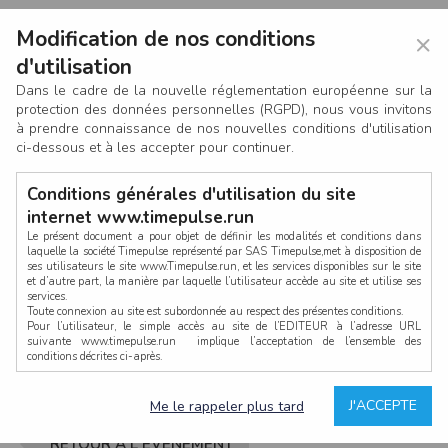
Modification de nos conditions
×
d'utilisation
Dans le cadre de la nouvelle réglementation européenne sur la
protection des données personnelles (RGPD), nous vous invitons
à prendre connaissance de nos nouvelles conditions d'utilisation
ci-dessous et à les accepter pour continuer.
Conditions générales d'utilisation du site
internet www.timepulse.run
Le présent document a pour objet de définir les modalités et conditions dans
laquelle la société Timepulse représenté par SAS Timepulse,met à disposition de
ses utilisateurs le site www.Timepulse.run, et les services disponibles sur le site
CONNEXION
et d’autre part, la manière par laquelle l’utilisateur accède au site et utilise ses
services.
Toute connexion au site est subordonnée au respect des présentes conditions.
Pour l’utilisateur, le simple accès au site de l’EDITEUR à l’adresse URL
suivante www.timepulse.run implique l’acceptation de l’ensemble des
conditions décrites ci-après.
Propriété intellectuelle
Mot de passe oublié ?
J'ACCEPTE
Me le rappeler plus tard
La structure générale du site www.timepulse.run, par quelque procédé que ce
soit, sans l'autorisation préalable et par écrit de Fourcherot Mickael et/ou de ses
partenaires est strictement interdite et serait susceptible de constituer une
RETOUR À L'ÉVÈNEMENT