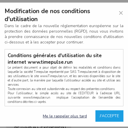
Modification de nos conditions
×
d'utilisation
Dans le cadre de la nouvelle réglementation européenne sur la
protection des données personnelles (RGPD), nous vous invitons
à prendre connaissance de nos nouvelles conditions d'utilisation
ci-dessous et à les accepter pour continuer.
Conditions générales d'utilisation du site
internet www.timepulse.run
Le présent document a pour objet de définir les modalités et conditions dans
laquelle la société Timepulse représenté par SAS Timepulse,met à disposition de
ses utilisateurs le site www.Timepulse.run, et les services disponibles sur le site
CONNEXION
et d’autre part, la manière par laquelle l’utilisateur accède au site et utilise ses
services.
Toute connexion au site est subordonnée au respect des présentes conditions.
Pour l’utilisateur, le simple accès au site de l’EDITEUR à l’adresse URL
suivante www.timepulse.run implique l’acceptation de l’ensemble des
conditions décrites ci-après.
Propriété intellectuelle
Mot de passe oublié ?
J'ACCEPTE
Me le rappeler plus tard
La structure générale du site www.timepulse.run, par quelque procédé que ce
soit, sans l'autorisation préalable et par écrit de Fourcherot Mickael et/ou de ses
partenaires est strictement interdite et serait susceptible de constituer une
RETOUR À L'ÉVÈNEMENT