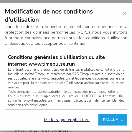
Modification de nos conditions
×
d'utilisation
Dans le cadre de la nouvelle réglementation européenne sur la
protection des données personnelles (RGPD), nous vous invitons
à prendre connaissance de nos nouvelles conditions d'utilisation
ci-dessous et à les accepter pour continuer.
Conditions générales d'utilisation du site
internet www.timepulse.run
Le présent document a pour objet de définir les modalités et conditions dans
laquelle la société Timepulse représenté par SAS Timepulse,met à disposition de
ses utilisateurs le site www.Timepulse.run, et les services disponibles sur le site
CONNEXION
et d’autre part, la manière par laquelle l’utilisateur accède au site et utilise ses
services.
Toute connexion au site est subordonnée au respect des présentes conditions.
Pour l’utilisateur, le simple accès au site de l’EDITEUR à l’adresse URL
suivante www.timepulse.run implique l’acceptation de l’ensemble des
conditions décrites ci-après.
Propriété intellectuelle
Mot de passe oublié ?
J'ACCEPTE
Me le rappeler plus tard
La structure générale du site www.timepulse.run, par quelque procédé que ce
soit, sans l'autorisation préalable et par écrit de Fourcherot Mickael et/ou de ses
partenaires est strictement interdite et serait susceptible de constituer une
RETOUR À L'ÉVÈNEMENT