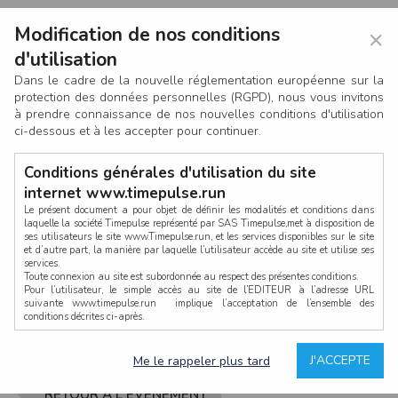
Modification de nos conditions
×
d'utilisation
Dans le cadre de la nouvelle réglementation européenne sur la
protection des données personnelles (RGPD), nous vous invitons
à prendre connaissance de nos nouvelles conditions d'utilisation
ci-dessous et à les accepter pour continuer.
Conditions générales d'utilisation du site
internet www.timepulse.run
Le présent document a pour objet de définir les modalités et conditions dans
laquelle la société Timepulse représenté par SAS Timepulse,met à disposition de
ses utilisateurs le site www.Timepulse.run, et les services disponibles sur le site
CONNEXION
et d’autre part, la manière par laquelle l’utilisateur accède au site et utilise ses
services.
Toute connexion au site est subordonnée au respect des présentes conditions.
Pour l’utilisateur, le simple accès au site de l’EDITEUR à l’adresse URL
suivante www.timepulse.run implique l’acceptation de l’ensemble des
conditions décrites ci-après.
Propriété intellectuelle
Mot de passe oublié ?
J'ACCEPTE
Me le rappeler plus tard
La structure générale du site www.timepulse.run, par quelque procédé que ce
soit, sans l'autorisation préalable et par écrit de Fourcherot Mickael et/ou de ses
partenaires est strictement interdite et serait susceptible de constituer une
RETOUR À L'ÉVÈNEMENT