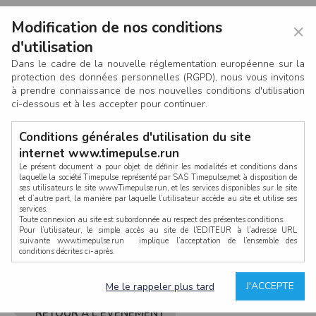
Modification de nos conditions
×
d'utilisation
Dans le cadre de la nouvelle réglementation européenne sur la
protection des données personnelles (RGPD), nous vous invitons
à prendre connaissance de nos nouvelles conditions d'utilisation
ci-dessous et à les accepter pour continuer.
Conditions générales d'utilisation du site
internet www.timepulse.run
Le présent document a pour objet de définir les modalités et conditions dans
laquelle la société Timepulse représenté par SAS Timepulse,met à disposition de
ses utilisateurs le site www.Timepulse.run, et les services disponibles sur le site
CONNEXION
et d’autre part, la manière par laquelle l’utilisateur accède au site et utilise ses
services.
Toute connexion au site est subordonnée au respect des présentes conditions.
Pour l’utilisateur, le simple accès au site de l’EDITEUR à l’adresse URL
suivante www.timepulse.run implique l’acceptation de l’ensemble des
conditions décrites ci-après.
Propriété intellectuelle
Mot de passe oublié ?
J'ACCEPTE
Me le rappeler plus tard
La structure générale du site www.timepulse.run, par quelque procédé que ce
soit, sans l'autorisation préalable et par écrit de Fourcherot Mickael et/ou de ses
partenaires est strictement interdite et serait susceptible de constituer une
RETOUR À L'ÉVÈNEMENT