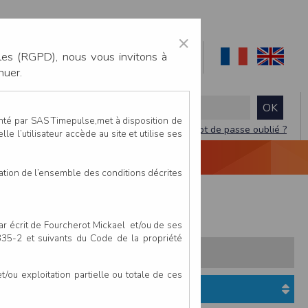
×
les (RGPD), nous vous invitons à
nuer.
enté par SAS Timepulse,met à disposition de
Mot de passe oublié ?
le l’utilisateur accède au site et utilise ses
NTACTEZ-NOUS
DEVIS
VIDÉO LIVE
tation de l’ensemble des conditions décrites
a Touchoise Gravel
par écrit de Fourcherot Mickael et/ou de ses
 335-2 et suivants du Code de la propriété
s:
Pays
Club
ou exploitation partielle ou totale de ces
Etat du dossier