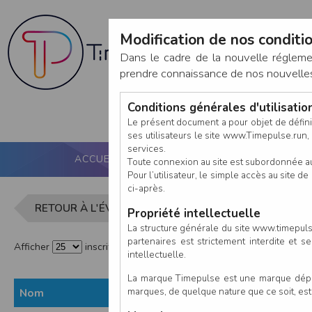
Modification de nos conditio
Dans le cadre de la nouvelle réglem
prendre connaissance de nos nouvelles c
Conditions générales d'utilisati
Le présent document a pour objet de défini
ses utilisateurs le site www.Timepulse.run, e
services.
ACCUEIL
PUCE ACTIVE
NOS SERVICES
Toute connexion au site est subordonnée a
Pour l’utilisateur, le simple accès au site
ci-après.
Liste des in
RETOUR À L'ÉVÈNEMENT
Propriété intellectuelle
La structure générale du site www.timepulse
partenaires est strictement interdite et 
Afficher
inscrits par page
intellectuelle.
La marque Timepulse est une marque déposé
marques, de quelque nature que ce soit, es
Nom
Prénom