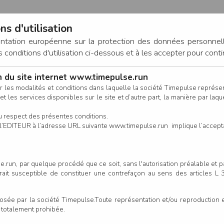
ns d'utilisation
entation européenne sur la protection des données personnel
onditions d'utilisation ci-dessous et à les accepter pour conti
on du site internet www.timepulse.run
CONNEXION
r les modalités et conditions dans laquelle la société Timepulse représ
t les services disponibles sur le site et d’autre part, la manière par laquel
CALENDRIER
RÉSULTATS
INSCRIPTION EN LIGNE
CO
u respect des présentes conditions.
 de l’EDITEUR à l’adresse URL suivante www.timepulse.run implique l’accep
scrits - La Touchoise Gravel
L
.run, par quelque procédé que ce soit, sans l'autorisation préalable et 
serait susceptible de constituer une contrefaçon au sens des articles L
Colonne
e par la société Timepulse.Toute représentation et/ou reproduction et/
t totalement prohibée.
Club/Asso.