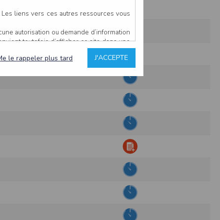
. Les liens vers ces autres ressources vous
ucune autorisation ou demande d’information
convient toutefois d’afficher ce site dans une
u’il estime non conforme à l’objet du site
J'ACCEPTE
Me le rappeler plus tard
es comme étant fiables.
rs typographiques.
n sur ce site.
ent avoir fait l’objet de mises à jour. En
teur en prend connaissance.
de l’utilisateur, qui assume la totalité des
ernier.
e l’interprétation ou de l’utilisation des
 événement hors du contrôle de l’EDITEUR, et
des services.
sions et des performances en terme de temps