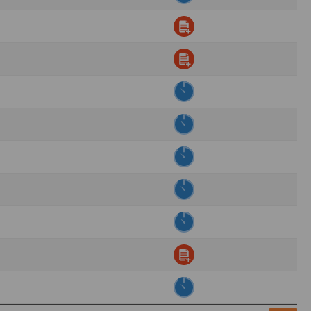
ens électronique ou téléphonique.
rvices.
e tout sans droit à indemnités. L’utilisateur
uler pour l’utilisateur ou tout tiers.
n afin de les adapter aux évolutions du site
elque forme que ce soit sur la nature et les
ements éventuels. La communication de toute
otégées par un droit de propriété.
sur Internet
e l'éditeur
t à participer à des épreuves inscrites au