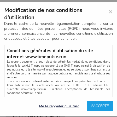
Modification de nos conditions
×
d'utilisation
Dans le cadre de la nouvelle réglementation européenne sur la
protection des données personnelles (RGPD), nous vous invitons
à prendre connaissance de nos nouvelles conditions d'utilisation
ci-dessous et à les accepter pour continuer.
Conditions générales d'utilisation du site
internet www.timepulse.run
Le présent document a pour objet de définir les modalités et conditions dans
laquelle la société Timepulse représenté par SAS Timepulse,met à disposition de
ses utilisateurs le site www.Timepulse.run, et les services disponibles sur le site
CONNEXION
et d’autre part, la manière par laquelle l’utilisateur accède au site et utilise ses
services.
Toute connexion au site est subordonnée au respect des présentes conditions.
Pour l’utilisateur, le simple accès au site de l’EDITEUR à l’adresse URL
suivante www.timepulse.run implique l’acceptation de l’ensemble des
conditions décrites ci-après.
Propriété intellectuelle
Mot de passe oublié ?
J'ACCEPTE
Me le rappeler plus tard
La structure générale du site www.timepulse.run, par quelque procédé que ce
soit, sans l'autorisation préalable et par écrit de Fourcherot Mickael et/ou de ses
partenaires est strictement interdite et serait susceptible de constituer une
RETOUR À L'ÉVÈNEMENT