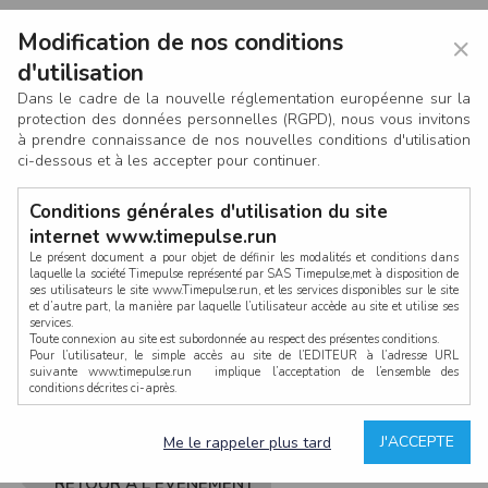
Modification de nos conditions
×
d'utilisation
Dans le cadre de la nouvelle réglementation européenne sur la
protection des données personnelles (RGPD), nous vous invitons
à prendre connaissance de nos nouvelles conditions d'utilisation
ci-dessous et à les accepter pour continuer.
Conditions générales d'utilisation du site
internet www.timepulse.run
Le présent document a pour objet de définir les modalités et conditions dans
laquelle la société Timepulse représenté par SAS Timepulse,met à disposition de
ses utilisateurs le site www.Timepulse.run, et les services disponibles sur le site
CONNEXION
et d’autre part, la manière par laquelle l’utilisateur accède au site et utilise ses
services.
Toute connexion au site est subordonnée au respect des présentes conditions.
Pour l’utilisateur, le simple accès au site de l’EDITEUR à l’adresse URL
suivante www.timepulse.run implique l’acceptation de l’ensemble des
conditions décrites ci-après.
Propriété intellectuelle
Mot de passe oublié ?
J'ACCEPTE
Me le rappeler plus tard
La structure générale du site www.timepulse.run, par quelque procédé que ce
soit, sans l'autorisation préalable et par écrit de Fourcherot Mickael et/ou de ses
partenaires est strictement interdite et serait susceptible de constituer une
RETOUR À L'ÉVÈNEMENT