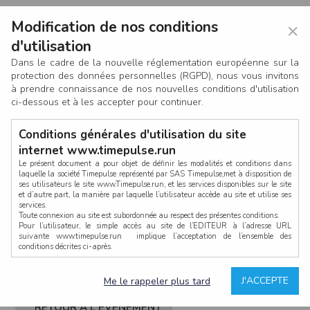
Modification de nos conditions
×
d'utilisation
Dans le cadre de la nouvelle réglementation européenne sur la
protection des données personnelles (RGPD), nous vous invitons
à prendre connaissance de nos nouvelles conditions d'utilisation
ci-dessous et à les accepter pour continuer.
Conditions générales d'utilisation du site
internet www.timepulse.run
Le présent document a pour objet de définir les modalités et conditions dans
laquelle la société Timepulse représenté par SAS Timepulse,met à disposition de
ses utilisateurs le site www.Timepulse.run, et les services disponibles sur le site
CONNEXION
et d’autre part, la manière par laquelle l’utilisateur accède au site et utilise ses
services.
Toute connexion au site est subordonnée au respect des présentes conditions.
Pour l’utilisateur, le simple accès au site de l’EDITEUR à l’adresse URL
suivante www.timepulse.run implique l’acceptation de l’ensemble des
conditions décrites ci-après.
Propriété intellectuelle
Mot de passe oublié ?
J'ACCEPTE
Me le rappeler plus tard
La structure générale du site www.timepulse.run, par quelque procédé que ce
soit, sans l'autorisation préalable et par écrit de Fourcherot Mickael et/ou de ses
partenaires est strictement interdite et serait susceptible de constituer une
RETOUR À L'ÉVÈNEMENT