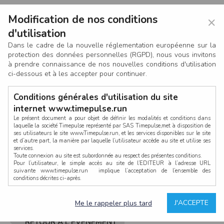
Modification de nos conditions
×
d'utilisation
Dans le cadre de la nouvelle réglementation européenne sur la
protection des données personnelles (RGPD), nous vous invitons
à prendre connaissance de nos nouvelles conditions d'utilisation
ci-dessous et à les accepter pour continuer.
Conditions générales d'utilisation du site
internet www.timepulse.run
Le présent document a pour objet de définir les modalités et conditions dans
laquelle la société Timepulse représenté par SAS Timepulse,met à disposition de
ses utilisateurs le site www.Timepulse.run, et les services disponibles sur le site
CONNEXION
et d’autre part, la manière par laquelle l’utilisateur accède au site et utilise ses
services.
Toute connexion au site est subordonnée au respect des présentes conditions.
Pour l’utilisateur, le simple accès au site de l’EDITEUR à l’adresse URL
suivante www.timepulse.run implique l’acceptation de l’ensemble des
conditions décrites ci-après.
Propriété intellectuelle
Mot de passe oublié ?
J'ACCEPTE
Me le rappeler plus tard
La structure générale du site www.timepulse.run, par quelque procédé que ce
soit, sans l'autorisation préalable et par écrit de Fourcherot Mickael et/ou de ses
partenaires est strictement interdite et serait susceptible de constituer une
RETOUR À L'ÉVÈNEMENT