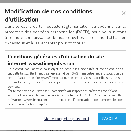
Modification de nos conditions
×
d'utilisation
Dans le cadre de la nouvelle réglementation européenne sur la
protection des données personnelles (RGPD), nous vous invitons
à prendre connaissance de nos nouvelles conditions d'utilisation
ci-dessous et à les accepter pour continuer.
Conditions générales d'utilisation du site
internet www.timepulse.run
Le présent document a pour objet de définir les modalités et conditions dans
laquelle la société Timepulse représenté par SAS Timepulse,met à disposition de
ses utilisateurs le site www.Timepulse.run, et les services disponibles sur le site
CONNEXION
et d’autre part, la manière par laquelle l’utilisateur accède au site et utilise ses
services.
Toute connexion au site est subordonnée au respect des présentes conditions.
Pour l’utilisateur, le simple accès au site de l’EDITEUR à l’adresse URL
suivante www.timepulse.run implique l’acceptation de l’ensemble des
conditions décrites ci-après.
Propriété intellectuelle
Mot de passe oublié ?
J'ACCEPTE
Me le rappeler plus tard
La structure générale du site www.timepulse.run, par quelque procédé que ce
soit, sans l'autorisation préalable et par écrit de Fourcherot Mickael et/ou de ses
partenaires est strictement interdite et serait susceptible de constituer une
RETOUR À L'ÉVÈNEMENT