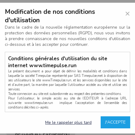
Modification de nos conditions
×
d'utilisation
Dans le cadre de la nouvelle réglementation européenne sur la
protection des données personnelles (RGPD), nous vous invitons
à prendre connaissance de nos nouvelles conditions d'utilisation
ci-dessous et à les accepter pour continuer.
Conditions générales d'utilisation du site
internet www.timepulse.run
Le présent document a pour objet de définir les modalités et conditions dans
laquelle la société Timepulse représenté par SAS Timepulse,met à disposition de
ses utilisateurs le site www.Timepulse.run, et les services disponibles sur le site
CONNEXION
et d’autre part, la manière par laquelle l’utilisateur accède au site et utilise ses
services.
Toute connexion au site est subordonnée au respect des présentes conditions.
Pour l’utilisateur, le simple accès au site de l’EDITEUR à l’adresse URL
suivante www.timepulse.run implique l’acceptation de l’ensemble des
conditions décrites ci-après.
Propriété intellectuelle
Mot de passe oublié ?
J'ACCEPTE
Me le rappeler plus tard
La structure générale du site www.timepulse.run, par quelque procédé que ce
soit, sans l'autorisation préalable et par écrit de Fourcherot Mickael et/ou de ses
partenaires est strictement interdite et serait susceptible de constituer une
RETOUR À L'ÉVÈNEMENT