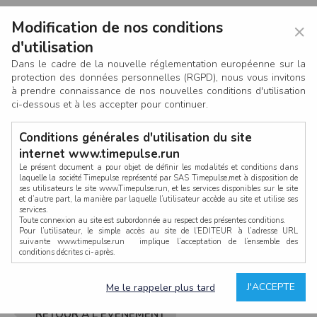
Modification de nos conditions
×
d'utilisation
Dans le cadre de la nouvelle réglementation européenne sur la
protection des données personnelles (RGPD), nous vous invitons
à prendre connaissance de nos nouvelles conditions d'utilisation
ci-dessous et à les accepter pour continuer.
Conditions générales d'utilisation du site
internet www.timepulse.run
Le présent document a pour objet de définir les modalités et conditions dans
laquelle la société Timepulse représenté par SAS Timepulse,met à disposition de
ses utilisateurs le site www.Timepulse.run, et les services disponibles sur le site
CONNEXION
et d’autre part, la manière par laquelle l’utilisateur accède au site et utilise ses
services.
Toute connexion au site est subordonnée au respect des présentes conditions.
Pour l’utilisateur, le simple accès au site de l’EDITEUR à l’adresse URL
suivante www.timepulse.run implique l’acceptation de l’ensemble des
conditions décrites ci-après.
Propriété intellectuelle
Mot de passe oublié ?
J'ACCEPTE
Me le rappeler plus tard
La structure générale du site www.timepulse.run, par quelque procédé que ce
soit, sans l'autorisation préalable et par écrit de Fourcherot Mickael et/ou de ses
partenaires est strictement interdite et serait susceptible de constituer une
RETOUR À L'ÉVÈNEMENT