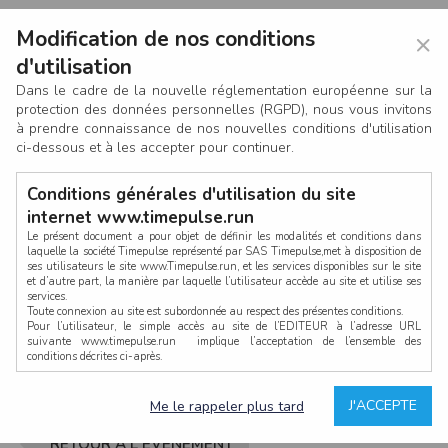
Modification de nos conditions
×
d'utilisation
Dans le cadre de la nouvelle réglementation européenne sur la
protection des données personnelles (RGPD), nous vous invitons
à prendre connaissance de nos nouvelles conditions d'utilisation
ci-dessous et à les accepter pour continuer.
Conditions générales d'utilisation du site
internet www.timepulse.run
Le présent document a pour objet de définir les modalités et conditions dans
laquelle la société Timepulse représenté par SAS Timepulse,met à disposition de
ses utilisateurs le site www.Timepulse.run, et les services disponibles sur le site
CONNEXION
et d’autre part, la manière par laquelle l’utilisateur accède au site et utilise ses
services.
Toute connexion au site est subordonnée au respect des présentes conditions.
Pour l’utilisateur, le simple accès au site de l’EDITEUR à l’adresse URL
suivante www.timepulse.run implique l’acceptation de l’ensemble des
conditions décrites ci-après.
Propriété intellectuelle
Mot de passe oublié ?
J'ACCEPTE
Me le rappeler plus tard
La structure générale du site www.timepulse.run, par quelque procédé que ce
soit, sans l'autorisation préalable et par écrit de Fourcherot Mickael et/ou de ses
partenaires est strictement interdite et serait susceptible de constituer une
RETOUR À L'ÉVÈNEMENT