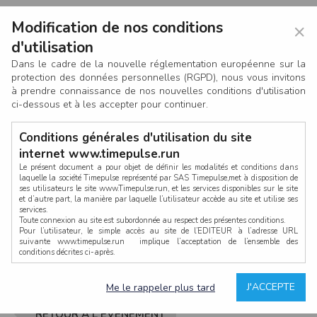
Modification de nos conditions
×
d'utilisation
Dans le cadre de la nouvelle réglementation européenne sur la
protection des données personnelles (RGPD), nous vous invitons
à prendre connaissance de nos nouvelles conditions d'utilisation
ci-dessous et à les accepter pour continuer.
Conditions générales d'utilisation du site
internet www.timepulse.run
Le présent document a pour objet de définir les modalités et conditions dans
laquelle la société Timepulse représenté par SAS Timepulse,met à disposition de
ses utilisateurs le site www.Timepulse.run, et les services disponibles sur le site
CONNEXION
et d’autre part, la manière par laquelle l’utilisateur accède au site et utilise ses
services.
Toute connexion au site est subordonnée au respect des présentes conditions.
Pour l’utilisateur, le simple accès au site de l’EDITEUR à l’adresse URL
suivante www.timepulse.run implique l’acceptation de l’ensemble des
conditions décrites ci-après.
Propriété intellectuelle
Mot de passe oublié ?
J'ACCEPTE
Me le rappeler plus tard
La structure générale du site www.timepulse.run, par quelque procédé que ce
soit, sans l'autorisation préalable et par écrit de Fourcherot Mickael et/ou de ses
partenaires est strictement interdite et serait susceptible de constituer une
RETOUR À L'ÉVÈNEMENT