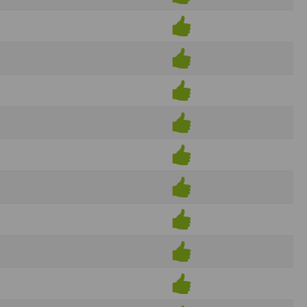
ens électronique ou téléphonique.
rvices.
e tout sans droit à indemnités. L’utilisateur
uler pour l’utilisateur ou tout tiers.
n afin de les adapter aux évolutions du site
elque forme que ce soit sur la nature et les
ements éventuels. La communication de toute
otégées par un droit de propriété.
sur Internet
e l'éditeur
t à participer à des épreuves inscrites au