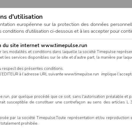
ns d'utilisation
entation européenne sur la protection des données personnel
onditions d'utilisation ci-dessous et à les accepter pour conti
on du site internet www.timepulse.run
CONNEXION
r les modalités et conditions dans laquelle la société Timepulse représ
t les services disponibles sur le site et d’autre part, la manière par laquel
CALENDRIER
RÉSULTATS
INSCRIPTION EN LIGNE
CO
u respect des présentes conditions.
 de l’EDITEUR à l’adresse URL suivante www.timepulse.run implique l’accep
scrits - Course Poussins
Course Po
.run, par quelque procédé que ce soit, sans l'autorisation préalable et 
serait susceptible de constituer une contrefaçon au sens des articles L
Colonne
e par la société Timepulse.Toute représentation et/ou reproduction et/
t totalement prohibée.
Club/Asso.