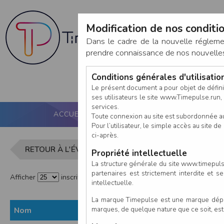
Modification de nos conditio
Dans le cadre de la nouvelle réglem
prendre connaissance de nos nouvelles c
Conditions générales d'utilisati
Le présent document a pour objet de défini
ses utilisateurs le site www.Timepulse.run, e
services.
ACCUEIL
PUCE ACTIVE
NOS SERVICES
Toute connexion au site est subordonnée a
Pour l’utilisateur, le simple accès au site
ci-après.
Liste des in
RETOUR À L'ÉVÈNEMENT
Propriété intellectuelle
La structure générale du site www.timepulse
partenaires est strictement interdite et 
Afficher
inscrits par page
intellectuelle.
La marque Timepulse est une marque déposé
marques, de quelque nature que ce soit, es
Nom
Prénom