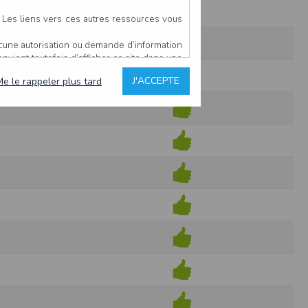
. Les liens vers ces autres ressources vous
ucune autorisation ou demande d’information
convient toutefois d’afficher ce site dans une
u’il estime non conforme à l’objet du site
J'ACCEPTE
Me le rappeler plus tard
es comme étant fiables.
rs typographiques.
n sur ce site.
ent avoir fait l’objet de mises à jour. En
teur en prend connaissance.
de l’utilisateur, qui assume la totalité des
ernier.
e l’interprétation ou de l’utilisation des
 événement hors du contrôle de l’EDITEUR, et
des services.
sions et des performances en terme de temps