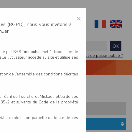
×
les (RGPD), nous vous invitons à
nuer.
enté par SAS Timepulse,met à disposition de
Mot de passe oublié ?
le l’utilisateur accède au site et utilise ses
NTACTEZ-NOUS
DEVIS
VIDÉO LIVE
tation de l’ensemble des conditions décrites
ussins
par écrit de Fourcherot Mickael et/ou de ses
 335-2 et suivants du Code de la propriété
s:
Pays
Club
ou exploitation partielle ou totale de ces
Etat du dossier