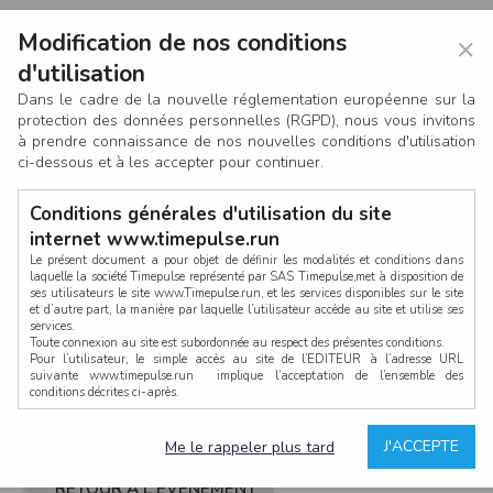
Modification de nos conditions
×
d'utilisation
Dans le cadre de la nouvelle réglementation européenne sur la
protection des données personnelles (RGPD), nous vous invitons
à prendre connaissance de nos nouvelles conditions d'utilisation
ci-dessous et à les accepter pour continuer.
Conditions générales d'utilisation du site
internet www.timepulse.run
Le présent document a pour objet de définir les modalités et conditions dans
laquelle la société Timepulse représenté par SAS Timepulse,met à disposition de
ses utilisateurs le site www.Timepulse.run, et les services disponibles sur le site
CONNEXION
et d’autre part, la manière par laquelle l’utilisateur accède au site et utilise ses
services.
Toute connexion au site est subordonnée au respect des présentes conditions.
Pour l’utilisateur, le simple accès au site de l’EDITEUR à l’adresse URL
suivante www.timepulse.run implique l’acceptation de l’ensemble des
conditions décrites ci-après.
Propriété intellectuelle
Mot de passe oublié ?
J'ACCEPTE
Me le rappeler plus tard
La structure générale du site www.timepulse.run, par quelque procédé que ce
soit, sans l'autorisation préalable et par écrit de Fourcherot Mickael et/ou de ses
partenaires est strictement interdite et serait susceptible de constituer une
RETOUR À L'ÉVÈNEMENT