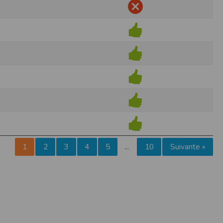
pr.xml
 avant qu’elles ne transitent sur le réseau.
n utilisant les dernières technologies de
i n’est pas accessible depuis l’extérieur.
ience sur notre site peut en être affectée
ossibilité d'accéder à certaines pages ou
te de la finalité des cookies.
1
2
3
4
5
10
Suivante »
…