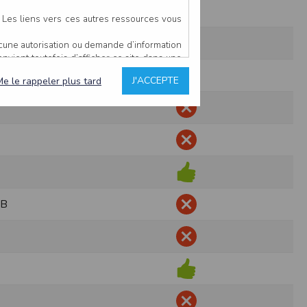
lé92
. Les liens vers ces autres ressources vous
ucune autorisation ou demande d’information
convient toutefois d’afficher ce site dans une
u’il estime non conforme à l’objet du site
J'ACCEPTE
Me le rappeler plus tard
es comme étant fiables.
rs typographiques.
n sur ce site.
ent avoir fait l’objet de mises à jour. En
teur en prend connaissance.
de l’utilisateur, qui assume la totalité des
UB
ernier.
e l’interprétation ou de l’utilisation des
 événement hors du contrôle de l’EDITEUR, et
des services.
sions et des performances en terme de temps