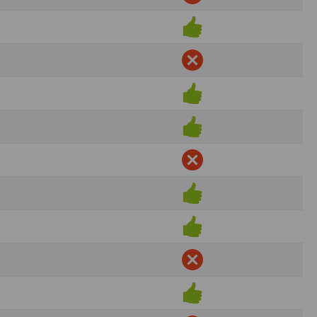
ens électronique ou téléphonique.
rvices.
e tout sans droit à indemnités. L’utilisateur
uler pour l’utilisateur ou tout tiers.
n afin de les adapter aux évolutions du site
elque forme que ce soit sur la nature et les
ements éventuels. La communication de toute
otégées par un droit de propriété.
sur Internet
e l'éditeur
t à participer à des épreuves inscrites au