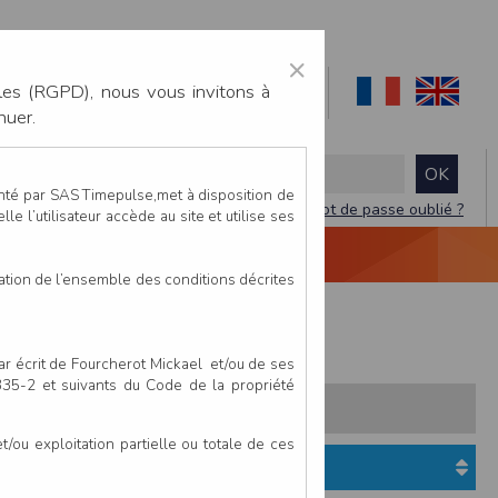
×
les (RGPD), nous vous invitons à
nuer.
enté par SAS Timepulse,met à disposition de
Mot de passe oublié ?
le l’utilisateur accède au site et utilise ses
NTACTEZ-NOUS
DEVIS
VIDÉO LIVE
tation de l’ensemble des conditions décrites
ms
Trail du ruisseau 23 kms
par écrit de Fourcherot Mickael et/ou de ses
 335-2 et suivants du Code de la propriété
s:
Pays
Club
ou exploitation partielle ou totale de ces
Etat du dossier