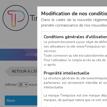
Modification de nos conditio
Dans le cadre de la nouvelle réglem
prendre connaissance de nos nouvelles c
Conditions générales d'utilisati
Le présent document a pour objet de défini
ses utilisateurs le site www.Timepulse.run, e
services.
ACCUEIL
PUCE ACTIVE
NOS SERVICES
Toute connexion au site est subordonnée a
Pour l’utilisateur, le simple accès au site
ci-après.
Liste des in
RETOUR À L'ÉVÈNEMENT
Propriété intellectuelle
La structure générale du site www.timepulse
partenaires est strictement interdite et 
Afficher
inscrits par page
intellectuelle.
La marque Timepulse est une marque déposé
marques, de quelque nature que ce soit, es
Nom
Prénom