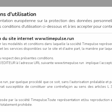
ns d'utilisation
entation européenne sur la protection des données personnel
onditions d'utilisation ci-dessous et à les accepter pour conti
on du site internet www.timepulse.run
CONNEXION
r les modalités et conditions dans laquelle la société Timepulse représ
t les services disponibles sur le site et d’autre part, la manière par laquel
CALENDRIER
RÉSULTATS
INSCRIPTION EN LIGNE
CO
u respect des présentes conditions.
 de l’EDITEUR à l’adresse URL suivante www.timepulse.run implique l’accep
scrits - Trail du ruisseau 23 k
.run, par quelque procédé que ce soit, sans l'autorisation préalable et 
serait susceptible de constituer une contrefaçon au sens des articles L
Colonne
e par la société Timepulse.Toute représentation et/ou reproduction et/
t totalement prohibée.
Club/Asso.