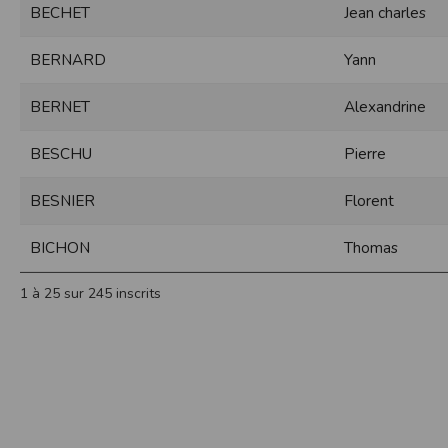
BECHET
Jean charles
Sécurisation des données
Les données sont hébergées par l'héberge
BERNARD
Yann
Toutes les communications entre votre navig
Par ailleurs, les mots de passe ne sont 
BERNET
Alexandrine
sécurisation des mots de passe. Enfin, les c
Paramétrer votre navigateur int
BESCHU
Pierre
Vous pouvez à tout moment choisir de désa
comme par exemple et sans être exhaustif
BESNIER
Florent
encore la perte de vos préférences sur cer
Afin de gérer les cookies au plus près de v
BICHON
Thomas
Internet Explorer
Dans Internet Explorer, cliquez sur le bout
1 à 25 sur 245 inscrits
Sous l'onglet
Général
, sous
Historique de n
Cliquez sur le bouton
Afficher les fichiers
.
Firefox
Allez dans l'onglet
Outils du navigateur
puis
Dans la fenêtre qui s'affiche, choisissez
Vie
Safari