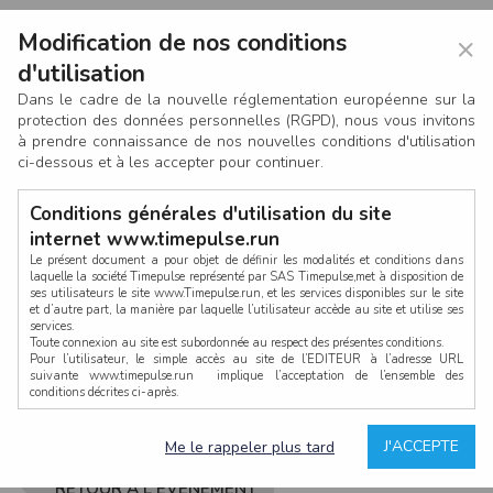
Modification de nos conditions
×
d'utilisation
Dans le cadre de la nouvelle réglementation européenne sur la
protection des données personnelles (RGPD), nous vous invitons
à prendre connaissance de nos nouvelles conditions d'utilisation
ci-dessous et à les accepter pour continuer.
Conditions générales d'utilisation du site
internet www.timepulse.run
Le présent document a pour objet de définir les modalités et conditions dans
laquelle la société Timepulse représenté par SAS Timepulse,met à disposition de
ses utilisateurs le site www.Timepulse.run, et les services disponibles sur le site
CONNEXION
et d’autre part, la manière par laquelle l’utilisateur accède au site et utilise ses
services.
Toute connexion au site est subordonnée au respect des présentes conditions.
Pour l’utilisateur, le simple accès au site de l’EDITEUR à l’adresse URL
suivante www.timepulse.run implique l’acceptation de l’ensemble des
conditions décrites ci-après.
Propriété intellectuelle
Mot de passe oublié ?
J'ACCEPTE
Me le rappeler plus tard
La structure générale du site www.timepulse.run, par quelque procédé que ce
soit, sans l'autorisation préalable et par écrit de Fourcherot Mickael et/ou de ses
partenaires est strictement interdite et serait susceptible de constituer une
RETOUR À L'ÉVÈNEMENT