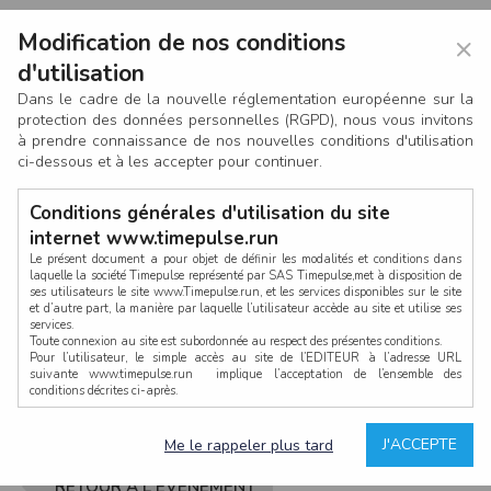
Modification de nos conditions
×
d'utilisation
Dans le cadre de la nouvelle réglementation européenne sur la
protection des données personnelles (RGPD), nous vous invitons
à prendre connaissance de nos nouvelles conditions d'utilisation
ci-dessous et à les accepter pour continuer.
Conditions générales d'utilisation du site
internet www.timepulse.run
Le présent document a pour objet de définir les modalités et conditions dans
laquelle la société Timepulse représenté par SAS Timepulse,met à disposition de
ses utilisateurs le site www.Timepulse.run, et les services disponibles sur le site
CONNEXION
et d’autre part, la manière par laquelle l’utilisateur accède au site et utilise ses
services.
Toute connexion au site est subordonnée au respect des présentes conditions.
Pour l’utilisateur, le simple accès au site de l’EDITEUR à l’adresse URL
suivante www.timepulse.run implique l’acceptation de l’ensemble des
conditions décrites ci-après.
Propriété intellectuelle
Mot de passe oublié ?
J'ACCEPTE
Me le rappeler plus tard
La structure générale du site www.timepulse.run, par quelque procédé que ce
soit, sans l'autorisation préalable et par écrit de Fourcherot Mickael et/ou de ses
partenaires est strictement interdite et serait susceptible de constituer une
RETOUR À L'ÉVÈNEMENT