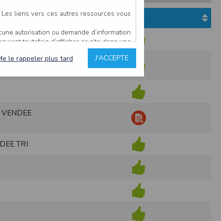
. Les liens vers ces autres ressources vous
Etat du dossier
ucune autorisation ou demande d’information
convient toutefois d’afficher ce site dans une
u’il estime non conforme à l’objet du site
J'ACCEPTE
Me le rappeler plus tard
 VENDEE
es comme étant fiables.
rs typographiques.
 VENDEE
n sur ce site.
ent avoir fait l’objet de mises à jour. En
teur en prend connaissance.
DEE TRI
de l’utilisateur, qui assume la totalité des
ernier.
e l’interprétation ou de l’utilisation des
 événement hors du contrôle de l’EDITEUR, et
des services.
sions et des performances en terme de temps