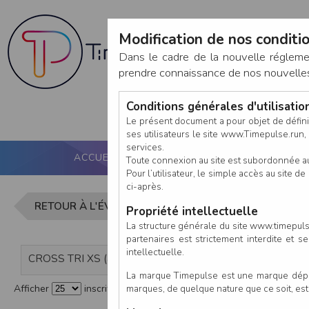
Modification de nos conditio
Dans le cadre de la nouvelle réglem
prendre connaissance de nos nouvelles c
Conditions générales d'utilisati
Le présent document a pour objet de défini
ses utilisateurs le site www.Timepulse.run, e
services.
ACCUEIL
PUCE ACTIVE
NOS SERVICES
Toute connexion au site est subordonnée a
Pour l’utilisateur, le simple accès au site
ci-après.
Liste des i
RETOUR À L'ÉVÈNEMENT
Propriété intellectuelle
La structure générale du site www.timepulse
partenaires est strictement interdite et 
intellectuelle.
CROSS TRI XS (à partir de Benjamin 14 ans)
La marque Timepulse est une marque déposé
marques, de quelque nature que ce soit, es
Afficher
inscrits par page