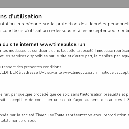
ns d'utilisation
entation européenne sur la protection des données personnel
onditions d'utilisation ci-dessous et à les accepter pour conti
on du site internet www.timepulse.run
CONNEXION
r les modalités et conditions dans laquelle la société Timepulse représ
t les services disponibles sur le site et d’autre part, la manière par laquel
CALENDRIER
RÉSULTATS
INSCRIPTION EN LIGNE
CO
u respect des présentes conditions.
 de l’EDITEUR à l’adresse URL suivante www.timepulse.run implique l’accep
nscrits - CROSS TRI XS (à part
.run, par quelque procédé que ce soit, sans l'autorisation préalable et 
serait susceptible de constituer une contrefaçon au sens des articles L
e par la société Timepulse.Toute représentation et/ou reproduction et/
t totalement prohibée.
Colonne