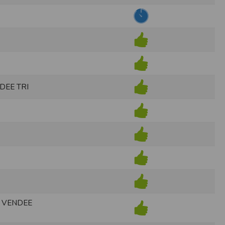
ens électronique ou téléphonique.
rvices.
e tout sans droit à indemnités. L’utilisateur
uler pour l’utilisateur ou tout tiers.
n afin de les adapter aux évolutions du site
DEE TRI
elque forme que ce soit sur la nature et les
ements éventuels. La communication de toute
otégées par un droit de propriété.
sur Internet
e l'éditeur
 VENDEE
t à participer à des épreuves inscrites au