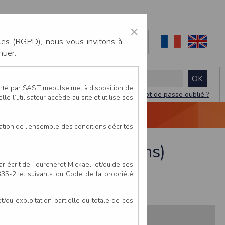
×
les (RGPD), nous vous invitons à
nuer.
enté par SAS Timepulse,met à disposition de
Mot de passe oublié ?
le l’utilisateur accède au site et utilise ses
NTACTEZ-NOUS
DEVIS
VIDÉO LIVE
tation de l’ensemble des conditions décrites
ir de Benjamin 14 ans)
par écrit de Fourcherot Mickael et/ou de ses
 335-2 et suivants du Code de la propriété
ou exploitation partielle ou totale de ces
s:
Pays
Club