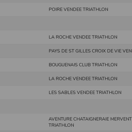
une assistance technique vis à vis de l’utilisateur que ce soit par des moy
POIRE VENDEE TRIATHLON
e engagée en cas d’impossibilité d’accès à ce site et/ou d’utilisation des se
terrompre le site ou une partie des services, à tout moment sans préavis, l
pas responsable des interruptions, et des conséquences qui peuvent en déco
LA ROCHE VENDEE TRIATHLON
isation
fier, à tout moment et sans préavis, les présentes conditions d’utilisatio
PAYS DE ST GILLES CROIX DE VIE VEN
BOUGUENAIS CLUB TRIATHLON
tiques et les limites d’Internet, et notamment reconnaît que :
r les services accessibles par Internet et n’exerce aucun contrôle de qu
LA ROCHE VENDEE TRIATHLON
transiter par l’intermédiaire de son centre serveur.
rculant sur Internet ne sont pas protégées notamment contre les détourn
sensible ou confidentielle se fait à ses risques et périls.
LES SABLES VENDEE TRIATHLON
culant sur Internet peuvent être réglementées en termes d’usage ou être pr
 des données qu’il consulte, interroge et transfère sur Internet.
spose d’aucun moyen de contrôle sur le contenu des services accessibles 
te internet www.timepulse.run peuvent recevoir des offres des partenaires d
AVENTURE CHATAIGNERAIE MERVENT
 site internet www.timepulse.run peuvent recevoir des offres les invitan
TRIATHLON