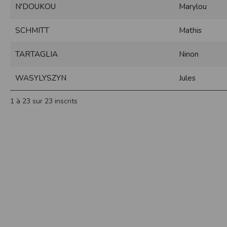
N'DOUKOU
Marylou
Sécurisation des données
Les données sont hébergées par l'héberge
SCHMITT
Mathis
Toutes les communications entre votre navig
Par ailleurs, les mots de passe ne sont 
TARTAGLIA
Ninon
sécurisation des mots de passe. Enfin, les c
Paramétrer votre navigateur int
WASYLYSZYN
Jules
Vous pouvez à tout moment choisir de désa
comme par exemple et sans être exhaustif
1 à 23 sur 23 inscrits
encore la perte de vos préférences sur cer
Afin de gérer les cookies au plus près de v
Internet Explorer
Dans Internet Explorer, cliquez sur le bout
Sous l'onglet
Général
, sous
Historique de n
Cliquez sur le bouton
Afficher les fichiers
.
Firefox
Allez dans l'onglet
Outils du navigateur
puis
Dans la fenêtre qui s'affiche, choisissez
Vie
Safari