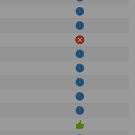
ens électronique ou téléphonique.
rvices.
e tout sans droit à indemnités. L’utilisateur
uler pour l’utilisateur ou tout tiers.
n afin de les adapter aux évolutions du site
elque forme que ce soit sur la nature et les
ements éventuels. La communication de toute
otégées par un droit de propriété.
sur Internet
e l'éditeur
t à participer à des épreuves inscrites au