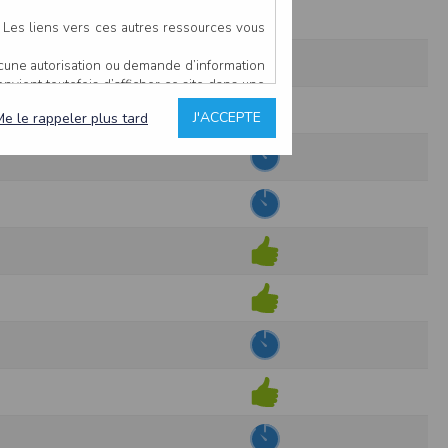
. Les liens vers ces autres ressources vous
ucune autorisation ou demande d’information
convient toutefois d’afficher ce site dans une
u’il estime non conforme à l’objet du site
J'ACCEPTE
Me le rappeler plus tard
es comme étant fiables.
rs typographiques.
n sur ce site.
ent avoir fait l’objet de mises à jour. En
teur en prend connaissance.
de l’utilisateur, qui assume la totalité des
ernier.
e l’interprétation ou de l’utilisation des
 événement hors du contrôle de l’EDITEUR, et
des services.
sions et des performances en terme de temps