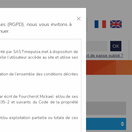
×
les (RGPD), nous vous invitons à
nuer.
enté par SAS Timepulse,met à disposition de
Mot de passe oublié ?
le l’utilisateur accède au site et utilise ses
NTACTEZ-NOUS
DEVIS
VIDÉO LIVE
tation de l’ensemble des conditions décrites
sme
Course Ecole Atlhétisme
par écrit de Fourcherot Mickael et/ou de ses
 335-2 et suivants du Code de la propriété
s:
Pays
Club
ou exploitation partielle ou totale de ces
Etat du dossier