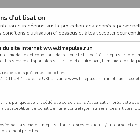
ns d'utilisation
entation européenne sur la protection des données personnel
onditions d'utilisation ci-dessous et à les accepter pour conti
on du site internet www.timepulse.run
CONNEXION
r les modalités et conditions dans laquelle la société Timepulse représ
t les services disponibles sur le site et d’autre part, la manière par laquel
CALENDRIER
RÉSULTATS
INSCRIPTION EN LIGNE
CO
u respect des présentes conditions.
 de l’EDITEUR à l’adresse URL suivante www.timepulse.run implique l’accep
nscrits - Course Ecole Atlhéti
.run, par quelque procédé que ce soit, sans l'autorisation préalable et 
serait susceptible de constituer une contrefaçon au sens des articles L
Colonne
e par la société Timepulse.Toute représentation et/ou reproduction et/
t totalement prohibée.
Club/Asso.