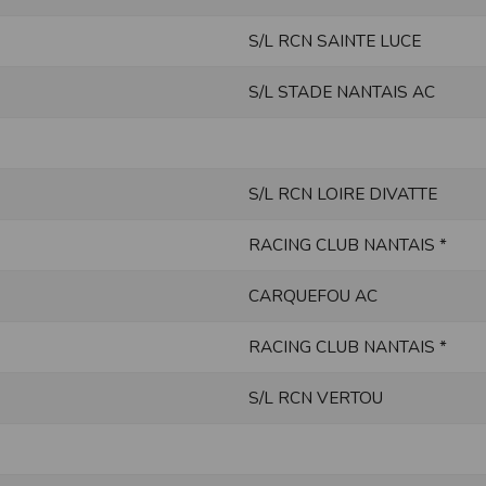
une assistance technique vis à vis de l’utilisateur que ce soit par des moy
S/L RCN SAINTE LUCE
e engagée en cas d’impossibilité d’accès à ce site et/ou d’utilisation des se
S/L STADE NANTAIS AC
terrompre le site ou une partie des services, à tout moment sans préavis, l
pas responsable des interruptions, et des conséquences qui peuvent en déco
isation
fier, à tout moment et sans préavis, les présentes conditions d’utilisatio
S/L RCN LOIRE DIVATTE
RACING CLUB NANTAIS *
tiques et les limites d’Internet, et notamment reconnaît que :
r les services accessibles par Internet et n’exerce aucun contrôle de qu
CARQUEFOU AC
transiter par l’intermédiaire de son centre serveur.
rculant sur Internet ne sont pas protégées notamment contre les détourn
sensible ou confidentielle se fait à ses risques et périls.
RACING CLUB NANTAIS *
culant sur Internet peuvent être réglementées en termes d’usage ou être pr
 des données qu’il consulte, interroge et transfère sur Internet.
S/L RCN VERTOU
spose d’aucun moyen de contrôle sur le contenu des services accessibles 
te internet www.timepulse.run peuvent recevoir des offres des partenaires d
 site internet www.timepulse.run peuvent recevoir des offres les invitan