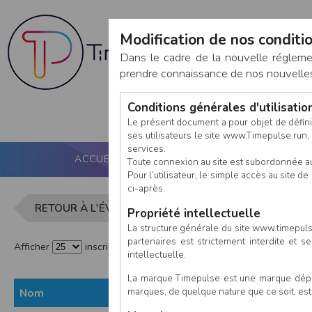
Modification de nos conditio
Dans le cadre de la nouvelle réglem
prendre connaissance de nos nouvelles c
Conditions générales d'utilisati
Le présent document a pour objet de défini
ses utilisateurs le site www.Timepulse.run, e
services.
ACCUEIL
PUCE ACTIVE
NOS SERVICES
Toute connexion au site est subordonnée a
Pour l’utilisateur, le simple accès au site
ci-après.
Liste des i
RETOUR À L'ÉVÈNEMENT
Propriété intellectuelle
La structure générale du site www.timepulse
partenaires est strictement interdite et 
Afficher
inscrits par page
intellectuelle.
La marque Timepulse est une marque déposé
marques, de quelque nature que ce soit, es
Nom
Prénom