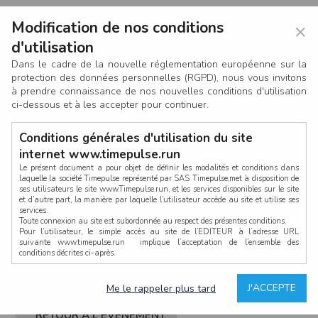
Modification de nos conditions
×
d'utilisation
Dans le cadre de la nouvelle réglementation européenne sur la
protection des données personnelles (RGPD), nous vous invitons
à prendre connaissance de nos nouvelles conditions d'utilisation
ci-dessous et à les accepter pour continuer.
Conditions générales d'utilisation du site
internet www.timepulse.run
Le présent document a pour objet de définir les modalités et conditions dans
laquelle la société Timepulse représenté par SAS Timepulse,met à disposition de
ses utilisateurs le site www.Timepulse.run, et les services disponibles sur le site
CONNEXION
et d’autre part, la manière par laquelle l’utilisateur accède au site et utilise ses
services.
Toute connexion au site est subordonnée au respect des présentes conditions.
Pour l’utilisateur, le simple accès au site de l’EDITEUR à l’adresse URL
suivante www.timepulse.run implique l’acceptation de l’ensemble des
conditions décrites ci-après.
Propriété intellectuelle
Mot de passe oublié ?
J'ACCEPTE
Me le rappeler plus tard
La structure générale du site www.timepulse.run, par quelque procédé que ce
soit, sans l'autorisation préalable et par écrit de Fourcherot Mickael et/ou de ses
partenaires est strictement interdite et serait susceptible de constituer une
RETOUR À L'ÉVÈNEMENT