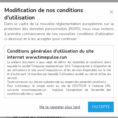
Modification de nos conditions
×
d'utilisation
Dans le cadre de la nouvelle réglementation européenne sur la
protection des données personnelles (RGPD), nous vous invitons
à prendre connaissance de nos nouvelles conditions d'utilisation
ci-dessous et à les accepter pour continuer.
Conditions générales d'utilisation du site
internet www.timepulse.run
Le présent document a pour objet de définir les modalités et conditions dans
laquelle la société Timepulse représenté par SAS Timepulse,met à disposition de
ses utilisateurs le site www.Timepulse.run, et les services disponibles sur le site
CONNEXION
et d’autre part, la manière par laquelle l’utilisateur accède au site et utilise ses
services.
Toute connexion au site est subordonnée au respect des présentes conditions.
Pour l’utilisateur, le simple accès au site de l’EDITEUR à l’adresse URL
suivante www.timepulse.run implique l’acceptation de l’ensemble des
conditions décrites ci-après.
Propriété intellectuelle
Mot de passe oublié ?
J'ACCEPTE
Me le rappeler plus tard
La structure générale du site www.timepulse.run, par quelque procédé que ce
soit, sans l'autorisation préalable et par écrit de Fourcherot Mickael et/ou de ses
partenaires est strictement interdite et serait susceptible de constituer une
RETOUR À L'ÉVÈNEMENT