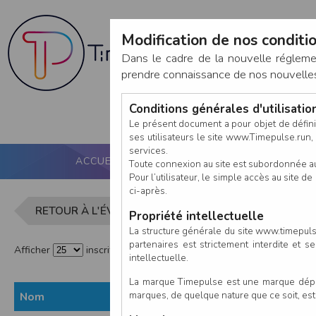
Modification de nos conditio
Dans le cadre de la nouvelle réglem
prendre connaissance de nos nouvelles c
Conditions générales d'utilisati
Le présent document a pour objet de défini
ses utilisateurs le site www.Timepulse.run, e
services.
ACCUEIL
PUCE ACTIVE
NOS SERVICES
Toute connexion au site est subordonnée a
Pour l’utilisateur, le simple accès au site
ci-après.
Liste des in
RETOUR À L'ÉVÈNEMENT
Propriété intellectuelle
La structure générale du site www.timepulse
partenaires est strictement interdite et 
Afficher
inscrits par page
intellectuelle.
La marque Timepulse est une marque déposé
marques, de quelque nature que ce soit, es
Nom
Prénom