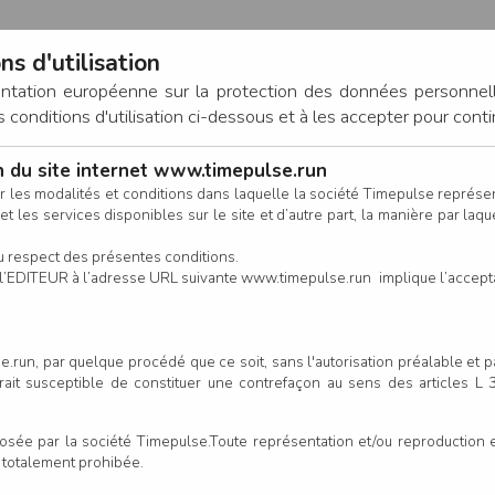
ns d'utilisation
entation européenne sur la protection des données personnel
onditions d'utilisation ci-dessous et à les accepter pour conti
on du site internet www.timepulse.run
CONNEXION
r les modalités et conditions dans laquelle la société Timepulse représ
t les services disponibles sur le site et d’autre part, la manière par laquel
CALENDRIER
RÉSULTATS
INSCRIPTION EN LIGNE
CO
u respect des présentes conditions.
 de l’EDITEUR à l’adresse URL suivante www.timepulse.run implique l’accep
scrits - Courses enfants
Courses en
.run, par quelque procédé que ce soit, sans l'autorisation préalable et 
serait susceptible de constituer une contrefaçon au sens des articles L
Colonne
e par la société Timepulse.Toute représentation et/ou reproduction et/
t totalement prohibée.
Club/Asso.