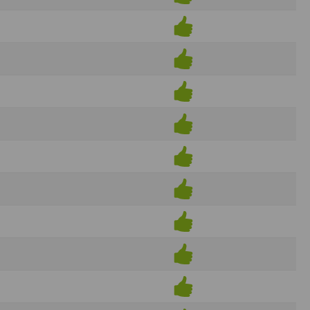
ens électronique ou téléphonique.
rvices.
e tout sans droit à indemnités. L’utilisateur
uler pour l’utilisateur ou tout tiers.
n afin de les adapter aux évolutions du site
elque forme que ce soit sur la nature et les
ements éventuels. La communication de toute
otégées par un droit de propriété.
sur Internet
e l'éditeur
t à participer à des épreuves inscrites au