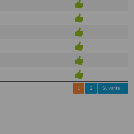
pr.xml
 avant qu’elles ne transitent sur le réseau.
n utilisant les dernières technologies de
i n’est pas accessible depuis l’extérieur.
ience sur notre site peut en être affectée
ossibilité d'accéder à certaines pages ou
te de la finalité des cookies.
1
2
Suivante »