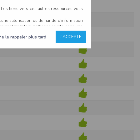
. Les liens vers ces autres ressources vous
ucune autorisation ou demande d’information
convient toutefois d’afficher ce site dans une
u’il estime non conforme à l’objet du site
J'ACCEPTE
Me le rappeler plus tard
es comme étant fiables.
rs typographiques.
n sur ce site.
ent avoir fait l’objet de mises à jour. En
teur en prend connaissance.
de l’utilisateur, qui assume la totalité des
ernier.
e l’interprétation ou de l’utilisation des
 événement hors du contrôle de l’EDITEUR, et
des services.
sions et des performances en terme de temps