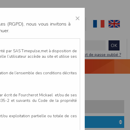
×
les (RGPD), nous vous invitons à
nuer.
enté par SAS Timepulse,met à disposition de
Mot de passe oublié ?
le l’utilisateur accède au site et utilise ses
NTACTEZ-NOUS
DEVIS
VIDÉO LIVE
tation de l’ensemble des conditions décrites
fants
par écrit de Fourcherot Mickael et/ou de ses
 335-2 et suivants du Code de la propriété
s:
Pays
Club
ou exploitation partielle ou totale de ces
Etat du dossier