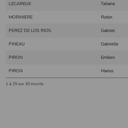
LECAREUX
Tatiana
Sécurisation des données
Les données sont hébergées par l'héberge
MORINIERE
Robin
Toutes les communications entre votre navig
Par ailleurs, les mots de passe ne sont 
PEREZ DE LOS RIOS
Gabriel
sécurisation des mots de passe. Enfin, les c
Paramétrer votre navigateur int
PINEAU
Gabrielle
Vous pouvez à tout moment choisir de désa
comme par exemple et sans être exhaustif
PIRON
Emilien
encore la perte de vos préférences sur cer
Afin de gérer les cookies au plus près de v
PIRON
Marius
Internet Explorer
Dans Internet Explorer, cliquez sur le bout
1 à 25 sur 30 inscrits
Sous l'onglet
Général
, sous
Historique de n
Cliquez sur le bouton
Afficher les fichiers
.
Firefox
Allez dans l'onglet
Outils du navigateur
puis
Dans la fenêtre qui s'affiche, choisissez
Vie
Safari