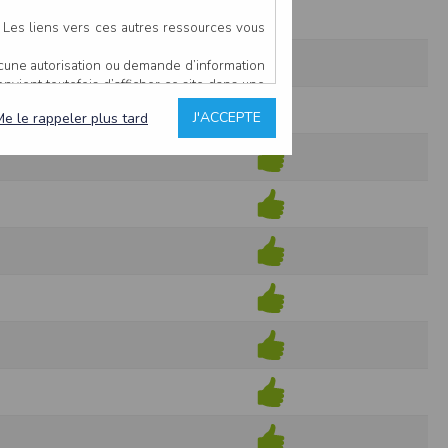
. Les liens vers ces autres ressources vous
ucune autorisation ou demande d’information
convient toutefois d’afficher ce site dans une
u’il estime non conforme à l’objet du site
J'ACCEPTE
Me le rappeler plus tard
es comme étant fiables.
rs typographiques.
n sur ce site.
ent avoir fait l’objet de mises à jour. En
teur en prend connaissance.
de l’utilisateur, qui assume la totalité des
ernier.
e l’interprétation ou de l’utilisation des
 événement hors du contrôle de l’EDITEUR, et
des services.
sions et des performances en terme de temps