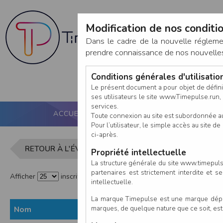
Modification de nos conditio
Dans le cadre de la nouvelle réglem
prendre connaissance de nos nouvelles c
Conditions générales d'utilisati
Le présent document a pour objet de défini
ses utilisateurs le site www.Timepulse.run, e
services.
ACCUEIL
PUCE ACTIVE
NOS SERVICES
Toute connexion au site est subordonnée a
Pour l’utilisateur, le simple accès au site
ci-après.
Liste des ins
RETOUR À L'ÉVÈNEMENT
Propriété intellectuelle
La structure générale du site www.timepulse
partenaires est strictement interdite et 
Afficher
inscrits par page
intellectuelle.
La marque Timepulse est une marque déposé
marques, de quelque nature que ce soit, es
Nom
Prénom