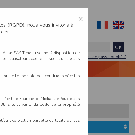
×
les (RGPD), nous vous invitons à
nuer.
enté par SAS Timepulse,met à disposition de
Mot de passe oublié ?
le l’utilisateur accède au site et utilise ses
NTACTEZ-NOUS
DEVIS
VIDÉO LIVE
tation de l’ensemble des conditions décrites
par écrit de Fourcherot Mickael et/ou de ses
 335-2 et suivants du Code de la propriété
s:
Pays
Club
ou exploitation partielle ou totale de ces
Etat du dossier