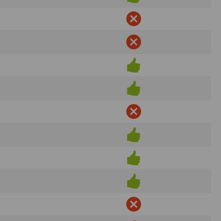
ens électronique ou téléphonique.
rvices.
e tout sans droit à indemnités. L’utilisateur
uler pour l’utilisateur ou tout tiers.
n afin de les adapter aux évolutions du site
elque forme que ce soit sur la nature et les
ements éventuels. La communication de toute
otégées par un droit de propriété.
sur Internet
e l'éditeur
t à participer à des épreuves inscrites au