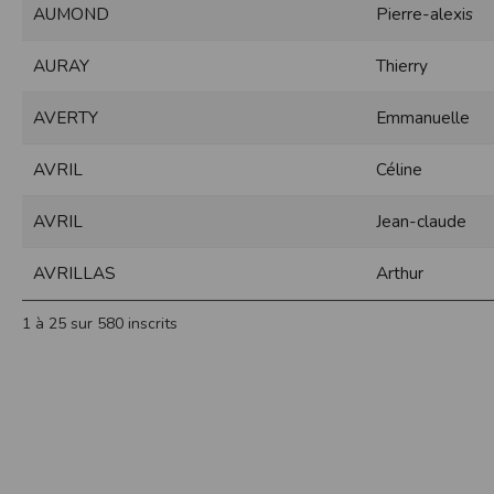
AUMOND
Pierre-alexis
Sécurisation des données
Les données sont hébergées par l'héberge
AURAY
Thierry
Toutes les communications entre votre navig
Par ailleurs, les mots de passe ne sont 
AVERTY
Emmanuelle
sécurisation des mots de passe. Enfin, les c
Paramétrer votre navigateur int
AVRIL
Céline
Vous pouvez à tout moment choisir de désa
comme par exemple et sans être exhaustif
AVRIL
Jean-claude
encore la perte de vos préférences sur cer
Afin de gérer les cookies au plus près de v
AVRILLAS
Arthur
Internet Explorer
Dans Internet Explorer, cliquez sur le bout
1 à 25 sur 580 inscrits
Sous l'onglet
Général
, sous
Historique de n
Cliquez sur le bouton
Afficher les fichiers
.
Firefox
Allez dans l'onglet
Outils du navigateur
puis
Dans la fenêtre qui s'affiche, choisissez
Vie
Safari