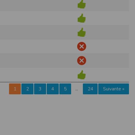
pr.xml
 avant qu’elles ne transitent sur le réseau.
n utilisant les dernières technologies de
i n’est pas accessible depuis l’extérieur.
ience sur notre site peut en être affectée
ossibilité d'accéder à certaines pages ou
te de la finalité des cookies.
1
2
3
4
5
24
Suivante »
…