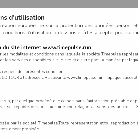
ns d'utilisation
entation européenne sur la protection des données personnel
onditions d'utilisation ci-dessous et à les accepter pour conti
on du site internet www.timepulse.run
CONNEXION
r les modalités et conditions dans laquelle la société Timepulse représ
t les services disponibles sur le site et d’autre part, la manière par laquel
CALENDRIER
RÉSULTATS
INSCRIPTION EN LIGNE
CO
u respect des présentes conditions.
 de l’EDITEUR à l’adresse URL suivante www.timepulse.run implique l’accep
crits - L'Étoile
L'Étoile
.run, par quelque procédé que ce soit, sans l'autorisation préalable et 
serait susceptible de constituer une contrefaçon au sens des articles L
Colonne
e par la société Timepulse.Toute représentation et/ou reproduction et/
t totalement prohibée.
Club/Asso.