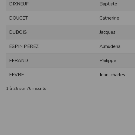
DIXNEUF
Baptiste
Sécurisation des données
Les données sont hébergées par l'héberge
DOUCET
Catherine
Toutes les communications entre votre navig
Par ailleurs, les mots de passe ne sont 
DUBOIS
Jacques
sécurisation des mots de passe. Enfin, les c
Paramétrer votre navigateur int
ESPIN PEREZ
Almudena
Vous pouvez à tout moment choisir de désa
comme par exemple et sans être exhaustif
FERAND
Philippe
encore la perte de vos préférences sur cer
Afin de gérer les cookies au plus près de v
FEVRE
Jean-charles
Internet Explorer
Dans Internet Explorer, cliquez sur le bout
1 à 25 sur 76 inscrits
Sous l'onglet
Général
, sous
Historique de n
Cliquez sur le bouton
Afficher les fichiers
.
Firefox
Allez dans l'onglet
Outils du navigateur
puis
Dans la fenêtre qui s'affiche, choisissez
Vie
Safari