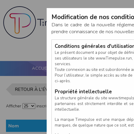
Modification de nos conditio
Dans le cadre de la nouvelle réglem
prendre connaissance de nos nouvelles c
Conditions générales d'utilisati
Le présent document a pour objet de défini
ses utilisateurs le site www.Timepulse.run, e
services.
ACCUEIL
PUCE ACTIVE
NOS SERVICES
Toute connexion au site est subordonnée a
Pour l’utilisateur, le simple accès au site
ci-après.
Liste des i
RETOUR À L'ÉVÈNEMENT
Propriété intellectuelle
La structure générale du site www.timepulse
partenaires est strictement interdite et 
Afficher
inscrits par page
intellectuelle.
La marque Timepulse est une marque déposé
marques, de quelque nature que ce soit, es
Nom
Prénom