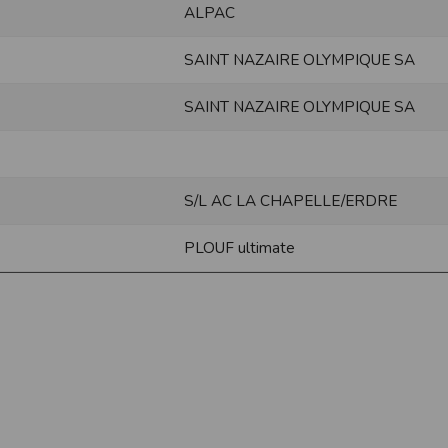
ALPAC
ur suivant :https://www.ovh.com/fr/protection-donnees-personnelles/gd
SAINT NAZAIRE OLYMPIQUE SA
ateur et nos serveurs utilisent le protocole HTTPS qui crypte les données
pas stockés en clair dans notre base de données mais sont cryptés e
SAINT NAZAIRE OLYMPIQUE SA
ommunications entre nos différents serveurs se font sur un réseau privé qu
ernet
ctiver les cookies sur votre ordinateur. Notez cependant que votre expér
, la perte de votre session membre lorsque vous changez de page, l'imp
S/L AC LA CHAPELLE/ERDRE
taines pages.
os attentes nous vous invitons à paramétrer votre navigateur en tenant comp
PLOUF ultimate
on
Outils
, puis sur
Options Internet
.
avigation
, cliquez sur
Paramètres
.
 sélectionnez le menu
Options
 privée
et cliquez sur
Affichez les cookies