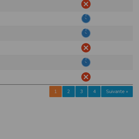
pr.xml
 avant qu’elles ne transitent sur le réseau.
n utilisant les dernières technologies de
i n’est pas accessible depuis l’extérieur.
ience sur notre site peut en être affectée
ossibilité d'accéder à certaines pages ou
te de la finalité des cookies.
1
2
3
4
Suivante »