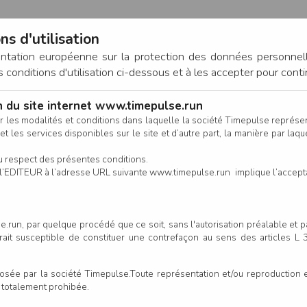
ns d'utilisation
entation européenne sur la protection des données personnel
onditions d'utilisation ci-dessous et à les accepter pour conti
on du site internet www.timepulse.run
CONNEXION
r les modalités et conditions dans laquelle la société Timepulse représ
t les services disponibles sur le site et d’autre part, la manière par laquel
CALENDRIER
RÉSULTATS
INSCRIPTION EN LIGNE
CO
u respect des présentes conditions.
 de l’EDITEUR à l’adresse URL suivante www.timepulse.run implique l’accep
nscrits - Metal (Marche Nordiq
.run, par quelque procédé que ce soit, sans l'autorisation préalable et 
serait susceptible de constituer une contrefaçon au sens des articles L
Colonne
e par la société Timepulse.Toute représentation et/ou reproduction et/
t totalement prohibée.
Club/Asso.