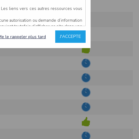
. Les liens vers ces autres ressources vous
ucune autorisation ou demande d’information
convient toutefois d’afficher ce site dans une
u’il estime non conforme à l’objet du site
J'ACCEPTE
Me le rappeler plus tard
es comme étant fiables.
rs typographiques.
n sur ce site.
ent avoir fait l’objet de mises à jour. En
teur en prend connaissance.
de l’utilisateur, qui assume la totalité des
ernier.
e l’interprétation ou de l’utilisation des
 événement hors du contrôle de l’EDITEUR, et
des services.
sions et des performances en terme de temps