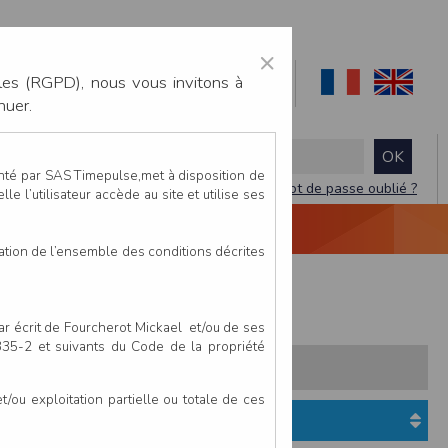
×
les (RGPD), nous vous invitons à
nuer.
enté par SAS Timepulse,met à disposition de
Mot de passe oublié ?
le l’utilisateur accède au site et utilise ses
NTACTEZ-NOUS
DEVIS
VIDÉO LIVE
tation de l’ensemble des conditions décrites
ue)
Metal (Marche Nordique)
par écrit de Fourcherot Mickael et/ou de ses
 335-2 et suivants du Code de la propriété
s:
Pays
Club
ou exploitation partielle ou totale de ces
Etat du dossier