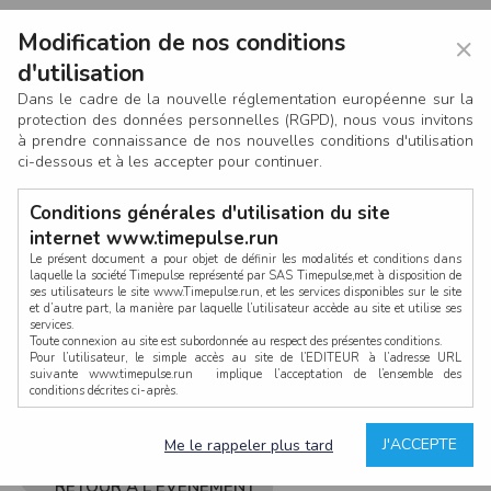
Modification de nos conditions
×
d'utilisation
Dans le cadre de la nouvelle réglementation européenne sur la
protection des données personnelles (RGPD), nous vous invitons
à prendre connaissance de nos nouvelles conditions d'utilisation
ci-dessous et à les accepter pour continuer.
Conditions générales d'utilisation du site
internet www.timepulse.run
Le présent document a pour objet de définir les modalités et conditions dans
laquelle la société Timepulse représenté par SAS Timepulse,met à disposition de
ses utilisateurs le site www.Timepulse.run, et les services disponibles sur le site
CONNEXION
et d’autre part, la manière par laquelle l’utilisateur accède au site et utilise ses
services.
Toute connexion au site est subordonnée au respect des présentes conditions.
Pour l’utilisateur, le simple accès au site de l’EDITEUR à l’adresse URL
suivante www.timepulse.run implique l’acceptation de l’ensemble des
conditions décrites ci-après.
Propriété intellectuelle
Mot de passe oublié ?
J'ACCEPTE
Me le rappeler plus tard
La structure générale du site www.timepulse.run, par quelque procédé que ce
soit, sans l'autorisation préalable et par écrit de Fourcherot Mickael et/ou de ses
partenaires est strictement interdite et serait susceptible de constituer une
RETOUR À L'ÉVÈNEMENT