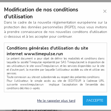
Modification de nos conditions
×
d'utilisation
Dans le cadre de la nouvelle réglementation européenne sur la
protection des données personnelles (RGPD), nous vous invitons
à prendre connaissance de nos nouvelles conditions d'utilisation
ci-dessous et à les accepter pour continuer.
Conditions générales d'utilisation du site
internet www.timepulse.run
Le présent document a pour objet de définir les modalités et conditions dans
laquelle la société Timepulse représenté par SAS Timepulse,met à disposition de
ses utilisateurs le site www.Timepulse.run, et les services disponibles sur le site
CONNEXION
et d’autre part, la manière par laquelle l’utilisateur accède au site et utilise ses
services.
Toute connexion au site est subordonnée au respect des présentes conditions.
Pour l’utilisateur, le simple accès au site de l’EDITEUR à l’adresse URL
suivante www.timepulse.run implique l’acceptation de l’ensemble des
conditions décrites ci-après.
Propriété intellectuelle
Mot de passe oublié ?
J'ACCEPTE
Me le rappeler plus tard
La structure générale du site www.timepulse.run, par quelque procédé que ce
soit, sans l'autorisation préalable et par écrit de Fourcherot Mickael et/ou de ses
partenaires est strictement interdite et serait susceptible de constituer une
RETOUR À L'ÉVÈNEMENT