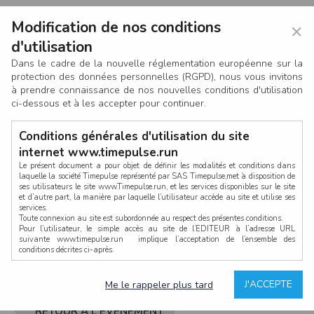
Modification de nos conditions
×
d'utilisation
Dans le cadre de la nouvelle réglementation européenne sur la
protection des données personnelles (RGPD), nous vous invitons
à prendre connaissance de nos nouvelles conditions d'utilisation
ci-dessous et à les accepter pour continuer.
Conditions générales d'utilisation du site
internet www.timepulse.run
Le présent document a pour objet de définir les modalités et conditions dans
laquelle la société Timepulse représenté par SAS Timepulse,met à disposition de
ses utilisateurs le site www.Timepulse.run, et les services disponibles sur le site
CONNEXION
et d’autre part, la manière par laquelle l’utilisateur accède au site et utilise ses
services.
Toute connexion au site est subordonnée au respect des présentes conditions.
Pour l’utilisateur, le simple accès au site de l’EDITEUR à l’adresse URL
suivante www.timepulse.run implique l’acceptation de l’ensemble des
conditions décrites ci-après.
Propriété intellectuelle
Mot de passe oublié ?
J'ACCEPTE
Me le rappeler plus tard
La structure générale du site www.timepulse.run, par quelque procédé que ce
soit, sans l'autorisation préalable et par écrit de Fourcherot Mickael et/ou de ses
partenaires est strictement interdite et serait susceptible de constituer une
RETOUR À L'ÉVÈNEMENT