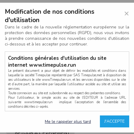
Modification de nos conditions
×
d'utilisation
Dans le cadre de la nouvelle réglementation européenne sur la
protection des données personnelles (RGPD), nous vous invitons
à prendre connaissance de nos nouvelles conditions d'utilisation
ci-dessous et à les accepter pour continuer.
Conditions générales d'utilisation du site
internet www.timepulse.run
Le présent document a pour objet de définir les modalités et conditions dans
laquelle la société Timepulse représenté par SAS Timepulse,met à disposition de
ses utilisateurs le site www.Timepulse.run, et les services disponibles sur le site
CONNEXION
et d’autre part, la manière par laquelle l’utilisateur accède au site et utilise ses
services.
Toute connexion au site est subordonnée au respect des présentes conditions.
Pour l’utilisateur, le simple accès au site de l’EDITEUR à l’adresse URL
suivante www.timepulse.run implique l’acceptation de l’ensemble des
conditions décrites ci-après.
Propriété intellectuelle
Mot de passe oublié ?
J'ACCEPTE
Me le rappeler plus tard
La structure générale du site www.timepulse.run, par quelque procédé que ce
soit, sans l'autorisation préalable et par écrit de Fourcherot Mickael et/ou de ses
partenaires est strictement interdite et serait susceptible de constituer une
RETOUR À L'ÉVÈNEMENT