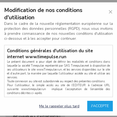
Modification de nos conditions
×
d'utilisation
Dans le cadre de la nouvelle réglementation européenne sur la
protection des données personnelles (RGPD), nous vous invitons
à prendre connaissance de nos nouvelles conditions d'utilisation
ci-dessous et à les accepter pour continuer.
Conditions générales d'utilisation du site
internet www.timepulse.run
Le présent document a pour objet de définir les modalités et conditions dans
laquelle la société Timepulse représenté par SAS Timepulse,met à disposition de
ses utilisateurs le site www.Timepulse.run, et les services disponibles sur le site
CONNEXION
et d’autre part, la manière par laquelle l’utilisateur accède au site et utilise ses
services.
Toute connexion au site est subordonnée au respect des présentes conditions.
Pour l’utilisateur, le simple accès au site de l’EDITEUR à l’adresse URL
suivante www.timepulse.run implique l’acceptation de l’ensemble des
conditions décrites ci-après.
Propriété intellectuelle
Mot de passe oublié ?
J'ACCEPTE
Me le rappeler plus tard
La structure générale du site www.timepulse.run, par quelque procédé que ce
soit, sans l'autorisation préalable et par écrit de Fourcherot Mickael et/ou de ses
partenaires est strictement interdite et serait susceptible de constituer une
RETOUR À L'ÉVÈNEMENT