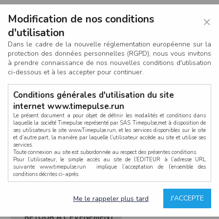
Modification de nos conditions
×
d'utilisation
Dans le cadre de la nouvelle réglementation européenne sur la
protection des données personnelles (RGPD), nous vous invitons
à prendre connaissance de nos nouvelles conditions d'utilisation
ci-dessous et à les accepter pour continuer.
Conditions générales d'utilisation du site
internet www.timepulse.run
Le présent document a pour objet de définir les modalités et conditions dans
laquelle la société Timepulse représenté par SAS Timepulse,met à disposition de
ses utilisateurs le site www.Timepulse.run, et les services disponibles sur le site
CONNEXION
et d’autre part, la manière par laquelle l’utilisateur accède au site et utilise ses
services.
Toute connexion au site est subordonnée au respect des présentes conditions.
Pour l’utilisateur, le simple accès au site de l’EDITEUR à l’adresse URL
suivante www.timepulse.run implique l’acceptation de l’ensemble des
conditions décrites ci-après.
Propriété intellectuelle
Mot de passe oublié ?
J'ACCEPTE
Me le rappeler plus tard
La structure générale du site www.timepulse.run, par quelque procédé que ce
soit, sans l'autorisation préalable et par écrit de Fourcherot Mickael et/ou de ses
partenaires est strictement interdite et serait susceptible de constituer une
RETOUR À L'ÉVÈNEMENT