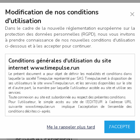
Modification de nos conditions
×
d'utilisation
Dans le cadre de la nouvelle réglementation européenne sur la
protection des données personnelles (RGPD), nous vous invitons
à prendre connaissance de nos nouvelles conditions d'utilisation
ci-dessous et à les accepter pour continuer.
Conditions générales d'utilisation du site
internet www.timepulse.run
Le présent document a pour objet de définir les modalités et conditions dans
laquelle la société Timepulse représenté par SAS Timepulse,met à disposition de
ses utilisateurs le site www.Timepulse.run, et les services disponibles sur le site
CONNEXION
et d’autre part, la manière par laquelle l’utilisateur accède au site et utilise ses
services.
Toute connexion au site est subordonnée au respect des présentes conditions.
Pour l’utilisateur, le simple accès au site de l’EDITEUR à l’adresse URL
suivante www.timepulse.run implique l’acceptation de l’ensemble des
conditions décrites ci-après.
Propriété intellectuelle
Mot de passe oublié ?
J'ACCEPTE
Me le rappeler plus tard
La structure générale du site www.timepulse.run, par quelque procédé que ce
soit, sans l'autorisation préalable et par écrit de Fourcherot Mickael et/ou de ses
partenaires est strictement interdite et serait susceptible de constituer une
RETOUR À L'ÉVÈNEMENT