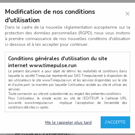
Modification de nos conditions
×
d'utilisation
Dans le cadre de la nouvelle réglementation européenne sur la
protection des données personnelles (RGPD), nous vous invitons
à prendre connaissance de nos nouvelles conditions d'utilisation
ci-dessous et à les accepter pour continuer.
Conditions générales d'utilisation du site
internet www.timepulse.run
Le présent document a pour objet de définir les modalités et conditions dans
laquelle la société Timepulse représenté par SAS Timepulse,met à disposition de
ses utilisateurs le site www.Timepulse.run, et les services disponibles sur le site
CONNEXION
et d’autre part, la manière par laquelle l’utilisateur accède au site et utilise ses
services.
Toute connexion au site est subordonnée au respect des présentes conditions.
Pour l’utilisateur, le simple accès au site de l’EDITEUR à l’adresse URL
suivante www.timepulse.run implique l’acceptation de l’ensemble des
conditions décrites ci-après.
Propriété intellectuelle
Mot de passe oublié ?
J'ACCEPTE
Me le rappeler plus tard
La structure générale du site www.timepulse.run, par quelque procédé que ce
soit, sans l'autorisation préalable et par écrit de Fourcherot Mickael et/ou de ses
partenaires est strictement interdite et serait susceptible de constituer une
RETOUR À L'ÉVÈNEMENT