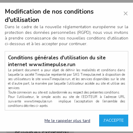
Modification de nos conditions
×
d'utilisation
Dans le cadre de la nouvelle réglementation européenne sur la
protection des données personnelles (RGPD), nous vous invitons
à prendre connaissance de nos nouvelles conditions d'utilisation
ci-dessous et à les accepter pour continuer.
Conditions générales d'utilisation du site
internet www.timepulse.run
Le présent document a pour objet de définir les modalités et conditions dans
laquelle la société Timepulse représenté par SAS Timepulse,met à disposition de
ses utilisateurs le site www.Timepulse.run, et les services disponibles sur le site
CONNEXION
et d’autre part, la manière par laquelle l’utilisateur accède au site et utilise ses
services.
Toute connexion au site est subordonnée au respect des présentes conditions.
Pour l’utilisateur, le simple accès au site de l’EDITEUR à l’adresse URL
suivante www.timepulse.run implique l’acceptation de l’ensemble des
conditions décrites ci-après.
Propriété intellectuelle
Mot de passe oublié ?
J'ACCEPTE
Me le rappeler plus tard
La structure générale du site www.timepulse.run, par quelque procédé que ce
soit, sans l'autorisation préalable et par écrit de Fourcherot Mickael et/ou de ses
partenaires est strictement interdite et serait susceptible de constituer une
RETOUR À L'ÉVÈNEMENT