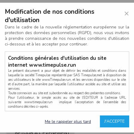
Modification de nos conditions
×
d'utilisation
Dans le cadre de la nouvelle réglementation européenne sur la
protection des données personnelles (RGPD), nous vous invitons
à prendre connaissance de nos nouvelles conditions d'utilisation
ci-dessous et à les accepter pour continuer.
Conditions générales d'utilisation du site
internet www.timepulse.run
Le présent document a pour objet de définir les modalités et conditions dans
laquelle la société Timepulse représenté par SAS Timepulse,met à disposition de
ses utilisateurs le site www.Timepulse.run, et les services disponibles sur le site
CONNEXION
et d’autre part, la manière par laquelle l’utilisateur accède au site et utilise ses
services.
Toute connexion au site est subordonnée au respect des présentes conditions.
Pour l’utilisateur, le simple accès au site de l’EDITEUR à l’adresse URL
suivante www.timepulse.run implique l’acceptation de l’ensemble des
conditions décrites ci-après.
Propriété intellectuelle
Mot de passe oublié ?
J'ACCEPTE
Me le rappeler plus tard
La structure générale du site www.timepulse.run, par quelque procédé que ce
soit, sans l'autorisation préalable et par écrit de Fourcherot Mickael et/ou de ses
partenaires est strictement interdite et serait susceptible de constituer une
RETOUR À L'ÉVÈNEMENT