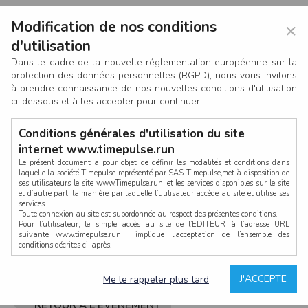
Modification de nos conditions
×
d'utilisation
Dans le cadre de la nouvelle réglementation européenne sur la
protection des données personnelles (RGPD), nous vous invitons
à prendre connaissance de nos nouvelles conditions d'utilisation
ci-dessous et à les accepter pour continuer.
Conditions générales d'utilisation du site
internet www.timepulse.run
Le présent document a pour objet de définir les modalités et conditions dans
laquelle la société Timepulse représenté par SAS Timepulse,met à disposition de
ses utilisateurs le site www.Timepulse.run, et les services disponibles sur le site
CONNEXION
et d’autre part, la manière par laquelle l’utilisateur accède au site et utilise ses
services.
Toute connexion au site est subordonnée au respect des présentes conditions.
Pour l’utilisateur, le simple accès au site de l’EDITEUR à l’adresse URL
suivante www.timepulse.run implique l’acceptation de l’ensemble des
conditions décrites ci-après.
Propriété intellectuelle
Mot de passe oublié ?
J'ACCEPTE
Me le rappeler plus tard
La structure générale du site www.timepulse.run, par quelque procédé que ce
soit, sans l'autorisation préalable et par écrit de Fourcherot Mickael et/ou de ses
partenaires est strictement interdite et serait susceptible de constituer une
RETOUR À L'ÉVÈNEMENT