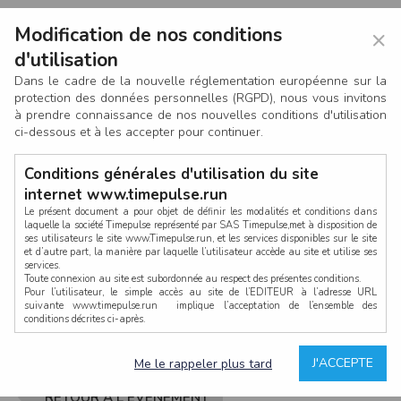
Modification de nos conditions
×
d'utilisation
Dans le cadre de la nouvelle réglementation européenne sur la
protection des données personnelles (RGPD), nous vous invitons
à prendre connaissance de nos nouvelles conditions d'utilisation
ci-dessous et à les accepter pour continuer.
Conditions générales d'utilisation du site
internet www.timepulse.run
Le présent document a pour objet de définir les modalités et conditions dans
laquelle la société Timepulse représenté par SAS Timepulse,met à disposition de
ses utilisateurs le site www.Timepulse.run, et les services disponibles sur le site
CONNEXION
et d’autre part, la manière par laquelle l’utilisateur accède au site et utilise ses
services.
Toute connexion au site est subordonnée au respect des présentes conditions.
Pour l’utilisateur, le simple accès au site de l’EDITEUR à l’adresse URL
suivante www.timepulse.run implique l’acceptation de l’ensemble des
conditions décrites ci-après.
Propriété intellectuelle
Mot de passe oublié ?
J'ACCEPTE
Me le rappeler plus tard
La structure générale du site www.timepulse.run, par quelque procédé que ce
soit, sans l'autorisation préalable et par écrit de Fourcherot Mickael et/ou de ses
partenaires est strictement interdite et serait susceptible de constituer une
RETOUR À L'ÉVÈNEMENT