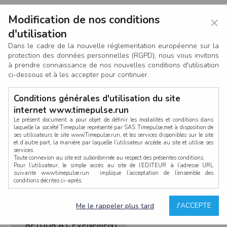
Modification de nos conditions
×
d'utilisation
Dans le cadre de la nouvelle réglementation européenne sur la
protection des données personnelles (RGPD), nous vous invitons
à prendre connaissance de nos nouvelles conditions d'utilisation
ci-dessous et à les accepter pour continuer.
Conditions générales d'utilisation du site
internet www.timepulse.run
Le présent document a pour objet de définir les modalités et conditions dans
laquelle la société Timepulse représenté par SAS Timepulse,met à disposition de
ses utilisateurs le site www.Timepulse.run, et les services disponibles sur le site
CONNEXION
et d’autre part, la manière par laquelle l’utilisateur accède au site et utilise ses
services.
Toute connexion au site est subordonnée au respect des présentes conditions.
Pour l’utilisateur, le simple accès au site de l’EDITEUR à l’adresse URL
suivante www.timepulse.run implique l’acceptation de l’ensemble des
conditions décrites ci-après.
Propriété intellectuelle
Mot de passe oublié ?
J'ACCEPTE
Me le rappeler plus tard
La structure générale du site www.timepulse.run, par quelque procédé que ce
soit, sans l'autorisation préalable et par écrit de Fourcherot Mickael et/ou de ses
partenaires est strictement interdite et serait susceptible de constituer une
RETOUR À L'ÉVÈNEMENT