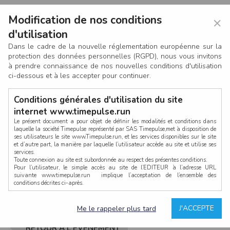
Modification de nos conditions
×
d'utilisation
Dans le cadre de la nouvelle réglementation européenne sur la
protection des données personnelles (RGPD), nous vous invitons
à prendre connaissance de nos nouvelles conditions d'utilisation
ci-dessous et à les accepter pour continuer.
Conditions générales d'utilisation du site
internet www.timepulse.run
Le présent document a pour objet de définir les modalités et conditions dans
laquelle la société Timepulse représenté par SAS Timepulse,met à disposition de
ses utilisateurs le site www.Timepulse.run, et les services disponibles sur le site
CONNEXION
et d’autre part, la manière par laquelle l’utilisateur accède au site et utilise ses
services.
Toute connexion au site est subordonnée au respect des présentes conditions.
Pour l’utilisateur, le simple accès au site de l’EDITEUR à l’adresse URL
suivante www.timepulse.run implique l’acceptation de l’ensemble des
conditions décrites ci-après.
Propriété intellectuelle
Mot de passe oublié ?
J'ACCEPTE
Me le rappeler plus tard
La structure générale du site www.timepulse.run, par quelque procédé que ce
soit, sans l'autorisation préalable et par écrit de Fourcherot Mickael et/ou de ses
partenaires est strictement interdite et serait susceptible de constituer une
RETOUR À L'ÉVÈNEMENT