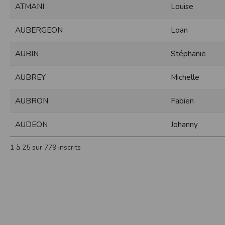
ATMANI
Louise
Sécurisation des données
Les données sont hébergées par l'héberge
AUBERGEON
Loan
Toutes les communications entre votre navig
Par ailleurs, les mots de passe ne sont 
AUBIN
Stéphanie
sécurisation des mots de passe. Enfin, les c
Paramétrer votre navigateur int
AUBREY
Michelle
Vous pouvez à tout moment choisir de désa
comme par exemple et sans être exhaustif
AUBRON
Fabien
encore la perte de vos préférences sur cer
Afin de gérer les cookies au plus près de v
AUDEON
Johanny
Internet Explorer
Dans Internet Explorer, cliquez sur le bout
1 à 25 sur 779 inscrits
Sous l'onglet
Général
, sous
Historique de n
Cliquez sur le bouton
Afficher les fichiers
.
Firefox
Allez dans l'onglet
Outils du navigateur
puis
Dans la fenêtre qui s'affiche, choisissez
Vie
Safari