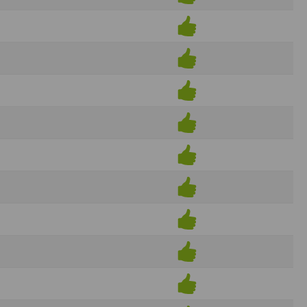
ens électronique ou téléphonique.
rvices.
e tout sans droit à indemnités. L’utilisateur
uler pour l’utilisateur ou tout tiers.
n afin de les adapter aux évolutions du site
elque forme que ce soit sur la nature et les
ements éventuels. La communication de toute
otégées par un droit de propriété.
sur Internet
e l'éditeur
t à participer à des épreuves inscrites au