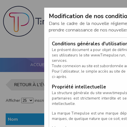
Modification de nos conditio
Dans le cadre de la nouvelle réglem
prendre connaissance de nos nouvelles c
Conditions générales d'utilisati
Le présent document a pour objet de défini
ses utilisateurs le site www.Timepulse.run, e
services.
ACCUEIL
PUCE ACTIVE
NOS SERVICES
Toute connexion au site est subordonnée a
Pour l’utilisateur, le simple accès au site
ci-après.
Liste des in
RETOUR À L'ÉVÈNEMENT
Propriété intellectuelle
La structure générale du site www.timepulse
partenaires est strictement interdite et 
Afficher
inscrits par page
intellectuelle.
La marque Timepulse est une marque déposé
marques, de quelque nature que ce soit, es
Nom
Prénom