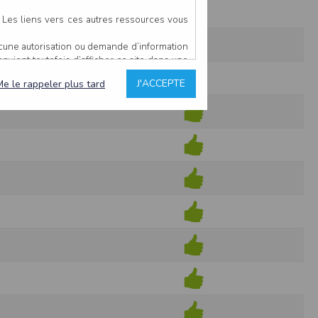
. Les liens vers ces autres ressources vous
ucune autorisation ou demande d’information
convient toutefois d’afficher ce site dans une
u’il estime non conforme à l’objet du site
J'ACCEPTE
Me le rappeler plus tard
es comme étant fiables.
rs typographiques.
n sur ce site.
ent avoir fait l’objet de mises à jour. En
teur en prend connaissance.
de l’utilisateur, qui assume la totalité des
ernier.
e l’interprétation ou de l’utilisation des
 événement hors du contrôle de l’EDITEUR, et
des services.
sions et des performances en terme de temps