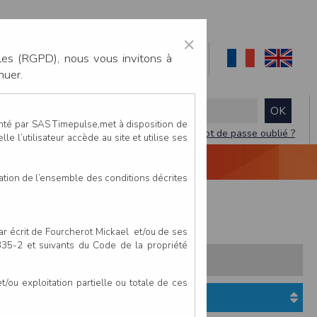
×
les (RGPD), nous vous invitons à
nuer.
enté par SAS Timepulse,met à disposition de
Mot de passe oublié ?
le l’utilisateur accède au site et utilise ses
NTACTEZ-NOUS
DEVIS
VIDÉO LIVE
tation de l’ensemble des conditions décrites
e
Corrida de la Beaujoire
par écrit de Fourcherot Mickael et/ou de ses
 335-2 et suivants du Code de la propriété
s:
Pays
Club
ou exploitation partielle ou totale de ces
Etat du dossier