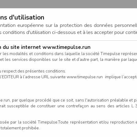
ns d'utilisation
entation européenne sur la protection des données personnel
onditions d'utilisation ci-dessous et à les accepter pour conti
on du site internet www.timepulse.run
CONNEXION
r les modalités et conditions dans laquelle la société Timepulse représ
t les services disponibles sur le site et d’autre part, la manière par laquel
CALENDRIER
RÉSULTATS
INSCRIPTION EN LIGNE
CO
u respect des présentes conditions.
 de l’EDITEUR à l’adresse URL suivante www.timepulse.run implique l’accep
scrits - Corrida de la Beaujoir
.run, par quelque procédé que ce soit, sans l'autorisation préalable et 
serait susceptible de constituer une contrefaçon au sens des articles L
Colonne
e par la société Timepulse.Toute représentation et/ou reproduction et/
t totalement prohibée.
Club/Asso.