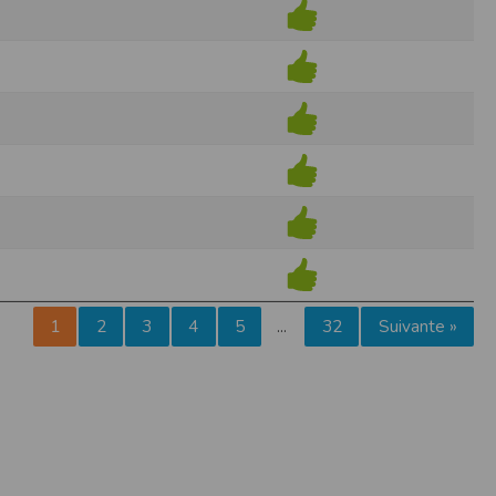
pr.xml
 avant qu’elles ne transitent sur le réseau.
n utilisant les dernières technologies de
i n’est pas accessible depuis l’extérieur.
ience sur notre site peut en être affectée
ossibilité d'accéder à certaines pages ou
te de la finalité des cookies.
1
2
3
4
5
32
Suivante »
…